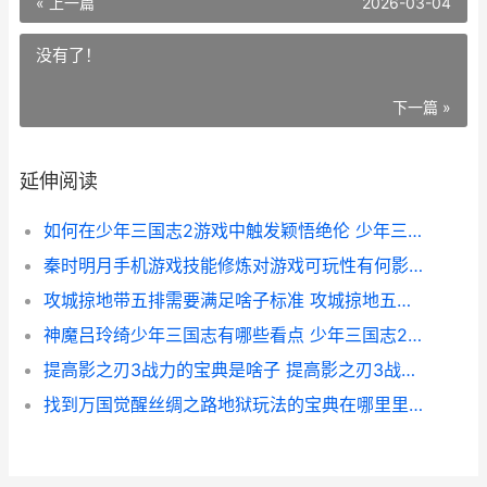
« 上一篇
2026-03-04
没有了！
下一篇 »
延伸阅读
如何在少年三国志2游戏中触发颖悟绝伦 少年三国30级开启功能
秦时明月手机游戏技能修炼对游戏可玩性有何影响 秦时明月手游下载地址
攻城掠地带五排需要满足啥子标准 攻城掠地五排兵
神魔吕玲绮少年三国志有哪些看点 少年三国志2吕玲绮用什么神兵
提高影之刃3战力的宝典是啥子 提高影之刃3战力的方法
找到万国觉醒丝绸之路地狱玩法的宝典在哪里里 万国觉醒怎么探索