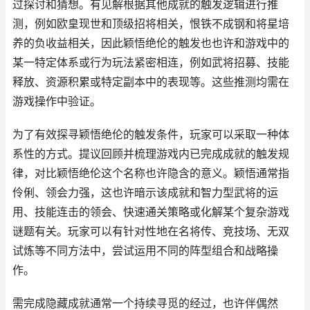
过探讨和猜想。有见解根据其他成就的触发逻辑进行推
测，例如欧皇现世和顶级招将相关，恨铁不成钢和将星培
养的负收益相关，因此颖悟绝伦的触发也也许和游戏中的
某一特定体系或行为玩法紧密相连，例如武将招募、技能
释放、资源积累或特定副本中的表现等。这些推测均需在
游戏操作中验证。
为了有效探寻颖悟绝伦的触发条件，玩家可以采取一种体
系性的方式。提议回顾并梳理游戏内已完成成就的触发规
律，对比颖悟绝伦这个名称也许隐含的意义。颖悟通常指
伶俐、领会力强，这也许暗示该成就和智力型武将的运
用、技能连击的领会、快速通关策略或化解某个复杂游戏
谜题有关。玩家可以有针对性地在名将传、竞技场、无双
试炼等不同方法中，尝试运用不同的阵型组合和战略操
作。
需完成隐藏成就通常一个持续寻觅的经过，也许伴偶然