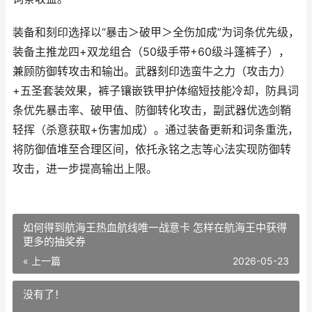
装备和刻印选择以“暴击＞破甲＞全伤加成”为词条优先级，
装备主推龙四+双龙组合（50级手带+60级斗篷裤子），
兼顾防御转攻击和输出。武器刻印选蛮牛之力（攻击力）
+五圣套装效果，裤子镶嵌铁甲护体缩短技能冷却，防具词
条优先暴击率、破甲值、防御转化攻击，副武器优选剑鞘
轻挥（杀意获取+伤害加成）。通过装备更新和词条重洗，
将防御值堆至合理区间，依托永铭之志等心法实现防御转
攻击，进一步提高输出上限。
如何得到航海王热血航线唯一战意卡 怎样在航海王中获得
更多的抽奖券
« 上一篇
2026-05-23
没有了！