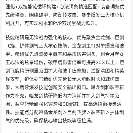
强化+双技能链循环构建+心法词条精准匹配+装备词条优
先级堆叠，围绕破甲、防御转攻击、暴击爆发三大核心机
制展开，可实现副本和PVP双场景战力跃升。
技能精研是无锋战力强化的核心，优先聚焦金龙剑、巨剑
飞旋、护体剑气三大核心技能，金龙剑主打对单爆发和破
甲，精研优先点满破甲概率和暴击伤害词条，组合月堡女
王心法的眩晕增伤，破甲后伤害倍率可提高30%以上；巨
剑飞旋精研侧重范围扩大和破甲值叠加，适配清图和精英
怪攻坚；护体剑气精研优先延长无人能敌时长和减伤效
果，为后续爆发技能创新安全输出窗口。暗龙剑和裂空斩
作为补充，暗龙剑精研降低内力消耗并扩大剑气持续范
围，裂空斩精研强化穿透和CD缩减，提高连招衔接灵活
性。技能点分配遵循金龙剑＞巨剑飞旋＞裂空斩＞护体剑
气的优先级，确保核心输出技能等级拉满。