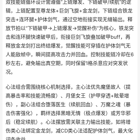
双技能链循环设计需遵循“上链爆发、下链破甲/续航”的逻
辑，上链配置至尊龙体+巨剑飞旋+金龙剑，下链组合铁龙
突击+连环腿+护体剑气，通过空地衔接实现无缝输出。释
放节拍以“下链破甲→上链爆发→觉醒补伤”为核心，铁龙突
击和连环腿快速破甲后，衔接巨剑飞旋叠加破甲buff，再
释放金龙剑打出终结爆发，觉醒技能可穿插在护体剑气无
人能敌帧中，瞬间提高攻击力并回血。控制技能链冷却在6
秒左右，避免输出真空期，同时保留1格杀意应对突发状
况。
心法组合需围绕核心机制选择，主心法优先魔堡故人（提
高暴击率和技能流畅度）、月堡女王（护甲穿透+眩晕增
伤），副心法组合堕落医生（续航回血）、万魔之魂（暴
击伤害强化），羁绊选择黑暗无情（极点爆发）或芳华邪
后（稳定续航）。心法摆放需关联主力输出技能，如将增
伤类心法绑定金龙剑，减CD类心法适配护体剑气，最大化
词条收益。