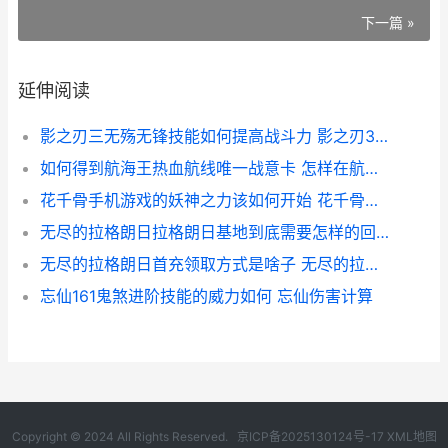
下一篇 »
延伸阅读
影之刃三无殇无锋技能如何提高战斗力 影之刃3无殇
如何得到航海王热血航线唯一战意卡 怎样在航海王中获得更多的抽奖券
花千骨手机游戏的妖神之力该如何开始 花千骨手机游戏免费下载
无尽的拉格朗日拉格朗日基地到底需要怎样的回血之法 无尽的拉格朗日藏宝阁
无尽的拉格朗日首充领取方式是啥子 无尽的拉格朗日手机版下载
忘仙161鬼煞进阶技能的威力如何 忘仙伤害计算
Copyright © 2024 All Rights Reserved.
京ICP备2025130124号-17
XML地图