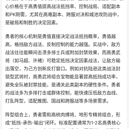
心价格在于高勇值提高战法抵挡率、控制战局、适配副本
和PK刚需，尤其在高难副本、跨服对决和城池攻防战中，
是破局和制胜的决定因素。
勇者的核心机制是勇值直接决定战法抵挡概率，勇值越
高，格挡敌方战法、反制控制的能力越强。实战中，敌方
战法往往能瞬间击溃多排士兵或附加封禁效果，而高勇武
将（如马超、许褚）可稳定抵挡决定因素战法，让敌方输
出落空，为己方创新反打窗口。例如对抗陆逊这类战法封
锁型武将时，高勇武将组合宝物能显著提高抵挡成功率，
避免全队被封禁技能，是通关此类副本的硬性条件。勇者
的战法多为多排打击或群体控制，能快速压低敌方血线、
打乱阵型，适配推图、国战和跨服战等多场景需求。
阵型组合上，勇者需和高统肉搏将、地形专精将组合，形
成“抵挡-承伤-输出”闭环。标准配置通常为1-2名高勇核心