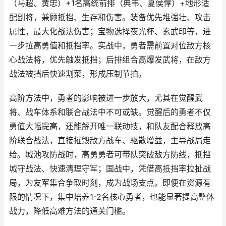
（马超、黄忠）+1名高统前排（典韦、夏侯惇）+地形适
配副将，兼顾抵挡、生存和伤害。装备优先堆强壮、攻击
属性，最大化战法伤害；宝物选择夜光杯、玄武印等，进
一步拉高勇值和抵挡率。实战中，勇者需前置对位敌方核
心战法将，优先触发抵挡；后排组合高爆发武将，在敌方
战法被挡后快速割菜，形成压制节拍。
高阶方法中，勇者的影响被进一步放大，尤其在觉醒武
将、战车体系和联合战法中不可或缺。觉醒后的勇者不仅
勇值大幅提高，还能解开唯一联动技，和队友配合释放高
阶联合战法，直接摧毁敌方战车、驱散增益，主导战局走
给。城池攻防战时，高勇勇者可带队突破敌方防线，抵挡
城守战法、快速清理守军；国战中，凭借高抵挡率拉扯战
局，为友军集合争取时刻，成为战场支点。即便在资源有
限的情况下，集中培养1-2名核心勇者，也能显著提高整体
战力，降低高难方法的通关门槛。