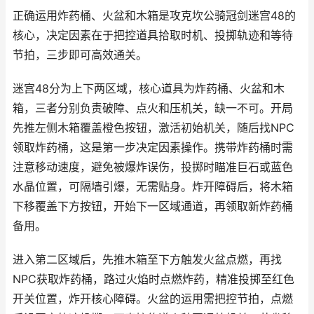
正确运用炸药桶、火盆和木箱是攻克坎公骑冠剑迷宫48的
核心，决定因素在于把控道具拾取时机、投掷轨迹和等待
节拍，三步即可高效通关。
迷宫48分为上下两区域，核心道具为炸药桶、火盆和木
箱，三者分别负责破障、点火和压机关，缺一不可。开局
先推左侧木箱覆盖橙色按钮，激活初始机关，随后找NPC
领取炸药桶，这是第一步决定因素操作。携带炸药桶时需
注意移动速度，避免被爆炸误伤，投掷时瞄准巨石或蓝色
水晶位置，可隔墙引爆，无需贴身。炸开障碍后，将木箱
下移覆盖下方按钮，开始下一区域通道，再领取新炸药桶
备用。
进入第二区域后，先推木箱至下方触发火盆点燃，再找
NPC获取炸药桶，路过火焰时点燃炸药，精准投掷至红色
开关位置，炸开核心障碍。火盆的运用需把控节拍，点燃