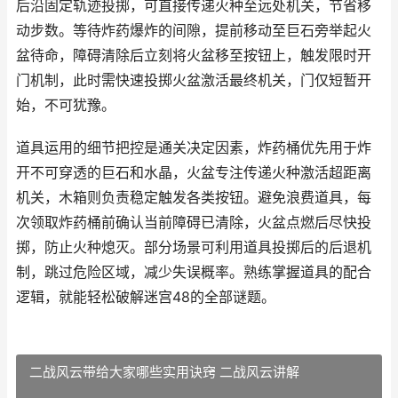
后沿固定轨迹投掷，可直接传递火种至远处机关，节省移
动步数。等待炸药爆炸的间隙，提前移动至巨石旁举起火
盆待命，障碍清除后立刻将火盆移至按钮上，触发限时开
门机制，此时需快速投掷火盆激活最终机关，门仅短暂开
始，不可犹豫。
道具运用的细节把控是通关决定因素，炸药桶优先用于炸
开不可穿透的巨石和水晶，火盆专注传递火种激活超距离
机关，木箱则负责稳定触发各类按钮。避免浪费道具，每
次领取炸药桶前确认当前障碍已清除，火盆点燃后尽快投
掷，防止火种熄灭。部分场景可利用道具投掷后的后退机
制，跳过危险区域，减少失误概率。熟练掌握道具的配合
逻辑，就能轻松破解迷宫48的全部谜题。
二战风云带给大家哪些实用诀窍 二战风云讲解