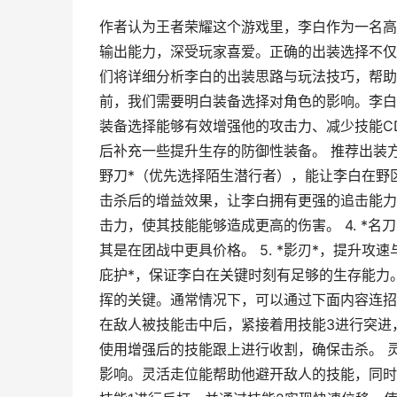
作者认为王者荣耀这个游戏里，李白作为一名高
输出能力，深受玩家喜爱。正确的出装选择不仅
们将详细分析李白的出装思路与玩法技巧，帮助
前，我们需要明白装备选择对角色的影响。李白
装备选择能够有效增强他的攻击力、减少技能C
后补充一些提升生存的防御性装备。 推荐出装方
野刀*（优先选择陌生潜行者），能让李白在野区
击杀后的增益效果，让李白拥有更强的追击能力。
击力，使其技能能够造成更高的伤害。 4. *
其是在团战中更具价格。 5. *影刃*，提升攻
庇护*，保证李白在关键时刻有足够的生存能力
挥的关键。通常情况下，可以通过下面内容连招进行
在敌人被技能击中后，紧接着用技能3进行突进，
使用增强后的技能跟上进行收割，确保击杀。 
影响。灵活走位能帮助他避开敌人的技能，同时