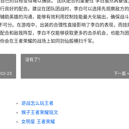
使自己的目标变得难以捕捉。 团队配合的重要性 李白虽然具备强
行良好的配合。建议在团队团战时，李白可以选择先观察敌方的
辅助英雄的沟通，能够有效利用控制技能最大化输出，确保战斗
密不可分。在游戏中，出装的合理性直接影响了李白的表现，而技
配合和敌我阵型，李白不仅能够获取更多的击杀机会，也能为团
你会在王者荣耀的战场上如同剑仙般横扫千军。
没有了！
-02-23
下一篇 
逆战怎么玩王者
猴子王者荣耀铭文
女明星 王者荣耀