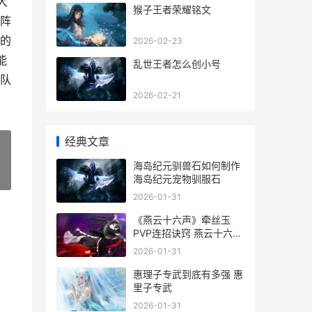
大
猴子王者荣耀铭文
阵
的
2026-02-23
能
乱世王者怎么创小号
队
2026-02-21
经典文章
海岛纪元驯兽石如何制作
»
海岛纪元宠物驯服石
2026-01-31
《燕云十六声》牵丝玉
PVP连招诀窍 燕云十六声
云
2026-01-31
惠理子专武到底有多强 惠
里子专武
2026-01-31