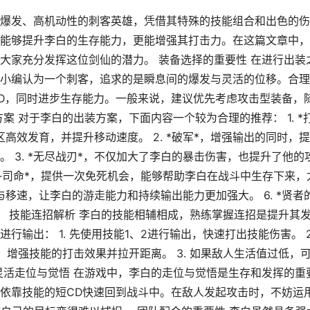
爆发、高机动性的刺客英雄，凭借其特殊的技能组合和出色的伤
能够提升李白的生存能力，更能增强其打击力。在这篇文章中，
大家充分发挥这位剑仙的潜力。 装备选择的重要性 在进行出装
小编认为一个刺客，追求的是瞬息间的爆发与灵活的位移。合理
D，同时进步生存能力。一般来说，建议优先考虑攻击型装备，
案 对于李白的出装方案，下面内容一个较为合理的推荐： 1. *
高效发育，并提升移动速度。 2. *破军*，增强输出的同时，
 3. *无尽战刃*，不仅加大了李白的暴击伤害，也提升了他的
名刀·司命*，提供一次免死机会，能够帮助李白在战斗中生存下来，
速与移速，让李白的游走能力和持续输出能力更加强大。 6. *贤者
。 技能连招解析 李白的技能相辅相成，熟练掌握连招是提升其
输出： 1. 先使用技能1、2进行输出，快速打出技能伤害。 2
增强技能的打击效果并拉开距离。 3. 如果敌人生活值过低，
灵活走位与觉悟 在游戏中，李白的走位与觉悟是生存和发挥的重
依靠技能的短CD快速回到战斗中。在敌人发起攻击时，不妨运