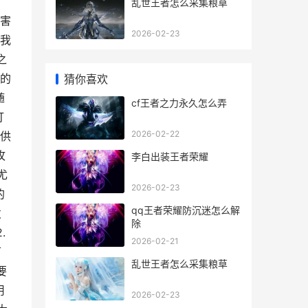
乱世王者怎么采集粮草
害
2026-02-23
我
之
的
猜你喜欢
随
cf王者之力永久怎么弄
打
2026-02-22
提供
攻
李白出装王者荣耀
尤
2026-02-23
的
qq王者荣耀防沉迷怎么解
发
除
.
2026-02-21
可
乱世王者怎么采集粮草
要
用
2026-02-23