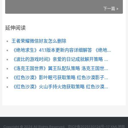
下一篇 »
延伸阅读
王者荣耀微信好友怎么删除
《绝地求生》41.1版本更新内容详细解答 《绝地求生》小品完整版
《波比的游戏时间》亲爱的日记成就解开策略 波比的游戏时间1
《洛克王国世界》翼王队配队策略 洛克王国世界翼王怎么打
《红色沙漠》影叶眠弓获取策略 红色沙漠影子森林追踪痕迹
《红色沙漠》火山手持火炮获取策略 红色沙漠火箭怎么做
Copyright © 2024 All Rights Reserved.
京ICP备2025130124号-17
XML地图