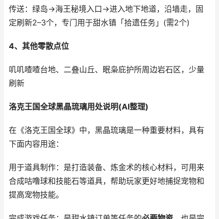
传送：绿岛→海王秘境入口→进入地下地道，沿墙走，固
定刷新2–3个，专门用于甜水镇「拾遗任务」(需2个)
4、其他零散点位
叽叽喳喳台地、二叠山丘、眠枭庇护所周边岩石区，少量
刷新
洛克王国全球黑晶琉璃用处说明(AI整理)
在《洛克王国全球》中，黑晶琉璃是一种重要材料，具有
下面内容用途：
用于道具制作：是打造装备、炼金术的核心材料，可用来
合成咕噜球和技能石等道具，帮助玩家更好地捕捉宠物和
提高宠物技能。
完成游戏任务：是甜水镇订单等任务的
必要物资
，也是完