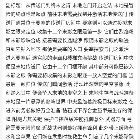
副标题：从传送门到终末之诗 末地之门开启之法 末地是冒
险的终点也是起点 前往末地需要找到并激活末地传送门 传
送门通常位于要塞的传送门房间中 要塞则可以通过投掷末
影之眼来定位 收集十二个末影之眼是第一步 它们由烈焰粉
和末影珍珠合成 接着需要长途跋涉 跟随末影之眼的轨迹
直到它钻入地下 那便是要塞的入口 要塞探索与门之激活
进入要塞后 迷宫般的走廊和楼梯充满挑战 传送门房间中央
便是末地传送门 它由十二个门框环绕 其中部分可能已嵌入
末影之眼 你需要将收集的末影之眼逐一放入空置的门框 当
最后一颗归位 传送门瞬间激活 浮现出深邃的星空景象 此
刻踏入其中 便会坠入末地的虚空之上 末地生存与战斗准备
末地是一片悬浮的岛屿世界 中央盘旋着终极目标末影龙 在
进入前务必做好万全准备 钻石或下界合金盔甲是生存的保
障 附魔尤其关键 保护与摔落缓冲能抵御意外 武器方面 弓
箭需要无限附魔 近战武器则最好拥有锋利 此外带上缓降药
水和金苹果 它们能在危急时挽救生命 别忘了几个末影珍珠