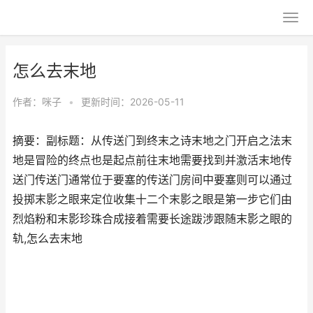
怎么去末地
作者：
咪子
•
更新时间：2026-05-11
摘要：副标题：从传送门到终末之诗末地之门开启之法末
地是冒险的终点也是起点前往末地需要找到并激活末地传
送门传送门通常位于要塞的传送门房间中要塞则可以通过
投掷末影之眼来定位收集十二个末影之眼是第一步它们由
烈焰粉和末影珍珠合成接着需要长途跋涉跟随末影之眼的
轨,怎么去末地