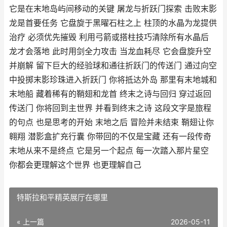
它是在末地岛屿间移动的关键 屠龙与折跃门探索 击败末影
龙是首要任务 它盘旋于黑曜石柱之上 柱顶的水晶为龙提供
治疗 必须优先摧毁 利用弓箭或搭柱技巧清除所有水晶后
龙才会落地 此时用剑全力攻击 当龙血耗尽 它会盘旋升空
并崩解 留下巨大的经验球和通往折跃门的传送门 通过向空
中投掷末影珍珠进入折跃门 你将抵达外岛 那里有末地城和
末地船 藏着稀有的鞘翅和龙首 终末之诗与回归 穿过返回
传送门 你将回到主世界 并看到终末之诗 这段文字是旅程
的句点 也是思考的开始 末地之后 冒险并未结束 鞘翅让你
翱翔 潜影盒扩充行囊 你带回的不仅是宝藏 还有一段传奇
末地从来不是终点 它是另一个起点 每一次踏入那片星空
你都会更理解这个世界 也更理解自己
特斯拉和平精英展厅在哪里
« 上一篇
2026-05-11