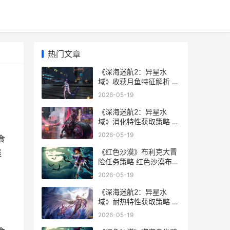
热门文章
《深海迷航2：异星水
域》收获月鱼特征解析 深
海迷航2中文版下载
2026-05-19
《深海迷航2：异星水
域》消化特性获取策略 深
海迷航2载具有几种
2026-05-19
食
《红色沙漠》布利克大冒
迷
险任务策略 红色沙漠布里
克斯找不到
2026-05-19
《深海迷航2：异星水
域》耐热特性获取策略 深
海迷航2什么时候出
2026-05-19