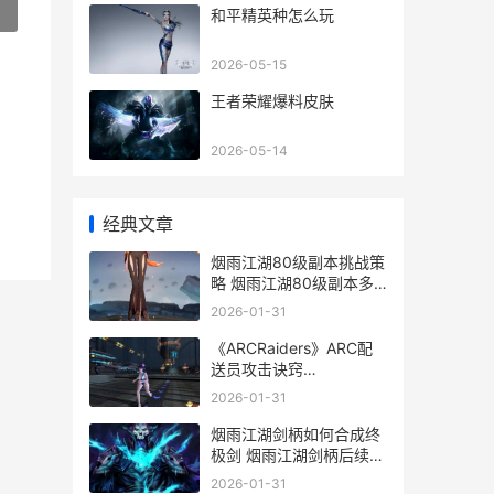
»
和平精英种怎么玩
2026-05-15
王者荣耀爆料皮肤
2026-05-14
经典文章
烟雨江湖80级副本挑战策
略 烟雨江湖80级副本多
少战力能打
2026-01-31
《ARCRaiders》ARC配
送员攻击诀窍
《ARCRaiders》投弹手
2026-01-31
烟雨江湖剑柄如何合成终
极剑 烟雨江湖剑柄后续任
务攻略
2026-01-31