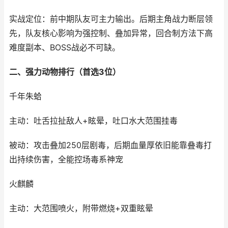
实战定位：前中期队友可主力输出。后期主角战力断层领
先，队友核心影响为强控制、叠加异常，回合制方法下高
难度副本、BOSS战必不可缺。
二、强力动物排行（首选3位）
千年朱蛤
主动：吐舌拉扯敌人+眩晕，吐口水大范围挂毒
被动：攻击叠加250层剧毒，后期血量厚依旧能靠叠毒打
出持续伤害，全能控场毒系神宠
火麒麟
主动：大范围喷火，附带燃烧+双重眩晕