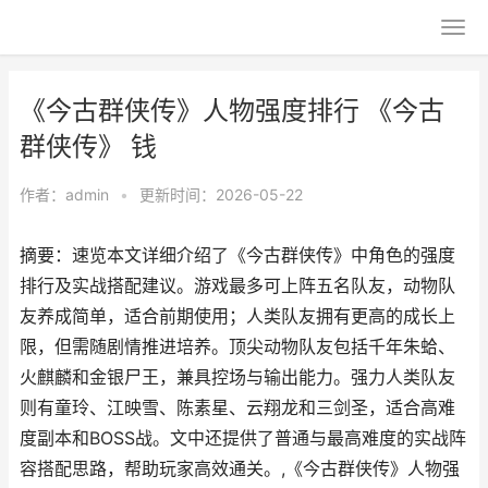
《今古群侠传》人物强度排行 《今古
群侠传》 钱
作者：
admin
•
更新时间：2026-05-22
摘要：速览本文详细介绍了《今古群侠传》中角色的强度
排行及实战搭配建议。游戏最多可上阵五名队友，动物队
友养成简单，适合前期使用；人类队友拥有更高的成长上
限，但需随剧情推进培养。顶尖动物队友包括千年朱蛤、
火麒麟和金银尸王，兼具控场与输出能力。强力人类队友
则有童玲、江映雪、陈素星、云翔龙和三剑圣，适合高难
度副本和BOSS战。文中还提供了普通与最高难度的实战阵
容搭配思路，帮助玩家高效通关。,《今古群侠传》人物强