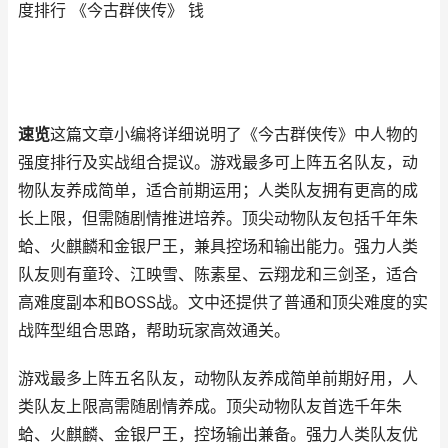
度排行 《今古群侠传》 钱
速览
这篇文章小编将详细说明了《今古群侠传》中人物的
强度排行及实战组合提议。游戏最多可上阵五名队友，动
物队友养成简单，适合前期运用；人类队友拥有更高的成
长上限，但需随剧情推进培养。顶尖动物队友包括千年朱
蛤、火麒麟和金银尸王，兼具控场和输出能力。强力人类
队友则有童玲、江映雪、陈素星、云翔龙和三剑圣，适合
高难度副本和BOSS战。文中还提供了普通和顶尖难度的实
战阵型组合思路，帮助玩家高效通关。
游戏最多上阵五名队友，动物队友养成简单前期好用，人
类队友上限高需随剧情养成。顶尖动物队友首选千年朱
蛤、火麒麟、金银尸王，控场输出兼备。强力人类队友优