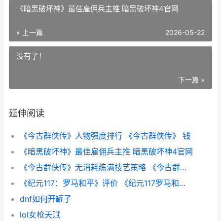
《暗黑破坏神》最佳雇佣兵主推 暗黑破坏神4官网
« 上一篇
2026-05-22
没有了！
下一篇 »
延伸阅读
《今古群侠传》人物强度排行 《今古群侠传》 钱
《暗黑破坏神》最佳雇佣兵主推 暗黑破坏神4官网
《今古群侠传》无消耗练满技艺策略 《今古群侠传》有哪些逆天开局设定?
《纪元117：罗马和平》评价 《纪元117罗马和平》葡萄酒布局分享
dnf如何开罐子
lol女枪天赋