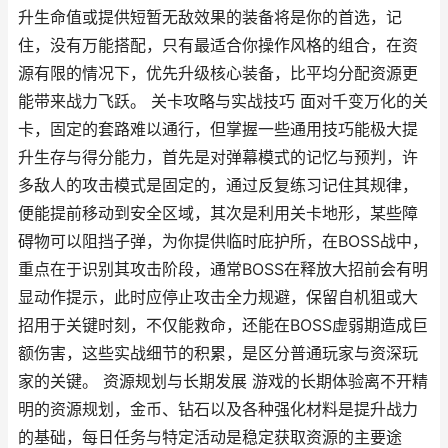
升生命值或提供短暂无敌效果的装备将是你的首选，记
住，没有万能搭配，只有最适合你操作风格的组合，在资
源有限的情况下，优先升级核心装备，比平均分配资源更
能带来战力飞跃。 关卡攻略与实战技巧 面对千变万化的关
卡，固定的套路难以通行，但掌握一些通用技巧能极大提
升生存与得分能力，首先是对弹幕模式的记忆与预判，许
多敌人的攻击模式是固定的，通过反复练习记住其规律，
便能提前移动到安全区域，其次是利用关卡地形，某些障
碍物可以阻挡子弹，为你提供临时庇护所，在BOSS战中，
重点在于识别其攻击阶段，通常BOSS在释放大招前会有明
显动作提示，此时应停止攻击全力规避，保留自机狙或大
招用于关键时刻，不仅能救命，还能在BOSS虚弱期造成巨
额伤害，这些实战细节的积累，是区分普通玩家与资深玩
家的关键。 资源规划与长期发展 游戏的长期体验离不开精
明的资源规划，金币、钻石以及各种强化材料是提升战力
的基础，每日任务与特定活动是稳定获取资源的主要途