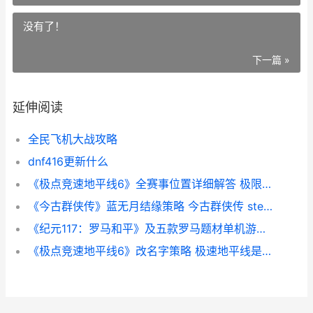
没有了！
下一篇 »
延伸阅读
全民飞机大战攻略
dnf416更新什么
《极点竞速地平线6》全赛事位置详细解答 极限竞速地平线百度百科
《今古群侠传》蓝无月结缘策略 今古群侠传 steam
《纪元117：罗马和平》及五款罗马题材单机游戏主推 《纪元117:罗马和平》多少钱
《极点竞速地平线6》改名字策略 极速地平线是什么游戏