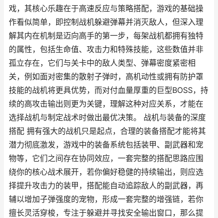
戏，其核心乐趣在于高速反应与策略搭配，游戏的基础操
作看似简单，即控制战机躲避弹幕并消灭敌人，但深入理
解其内在机制是迈向高手的第一步，每架战机都拥有独特
的属性，包括生命值、攻击力和特殊技能，这些数值并非
孤立存在，它们与关卡中的敌人类型、弹幕密度紧密相
关，例如面对密集的散射子弹时，高机动性或拥有防护罩
技能的战机将更具优势，而对付血量厚重的巨型BOSS，持
续的高攻击输出则更为关键，理解这种对应关系，才能在
选择战机与制定战术时做出最优决策。 战机与装备的深度
搭配 拥有强大的战机只是起点，合理的装备搭配才能将其
潜力彻底激发，游戏中的装备系统包括装甲、副武器和宠
物等，它们之间存在协同效应，一套完整的搭配思路应围
绕你的核心战术展开，若你偏好稳健的持续输出，则应选
择提升攻击力的装甲，搭配能自动追踪敌人的副武器，再
辅以增加子弹强度的宠物，形成一套完整的增强链，若你
擅长灵活穿梭，专注于躲避并寻找安全输出窗口，那么提