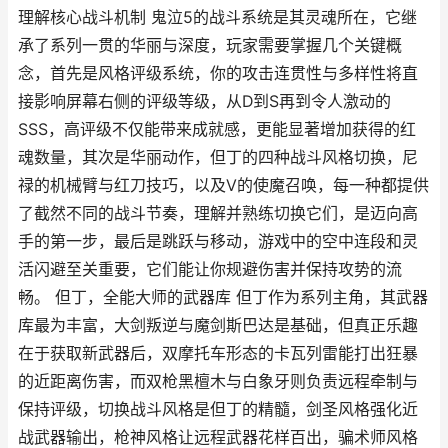
理解核心战斗机制 鬼泣5的战斗系统是其灵魂所在，它继
承了系列一贯的华丽与深度，玩家需要掌握几个关键概
念，首先是风格评级系统，你的攻击连贯性与多样性将直
接影响屏幕右侧的评级等级，从D到S再到令人激动的
SSS，高评级不仅能带来成就感，更能显著增加获得的红
魂数量，其次是华丽动作，但丁的四种战斗风格切换，尼
禄的机械臂与红刀技巧，以及V的使魔召唤，每一种都提供
了截然不同的战斗节奏，理解并熟练切换它们，是迈向高
手的第一步，最后是跳跃与移动，游戏中的空中连段和灵
活闪避至关重要，它们能让你规避伤害并保持攻势的流
畅。 但丁，全能大师的武器库 但丁作为系列主角，其武器
库最为丰富，大剑叛逆与魔剑斯巴达是基础，但真正乐趣
在于获取新武器后，双摩托车形态的卡瓦列雷能打出狂暴
的近距离伤害，而双枪黑檀木与白象牙则负责远程牵制与
保持评级，切换战斗风格是但丁的精髓，剑圣风格强化近
战武器输出，枪神风格让远程武器花样百出，骗术师风格