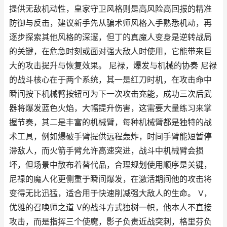
提供无敌机动性，皇家守卫风格则是高风险高回报的精准
防御与反击，建议新手先从骗术师风格入手熟悉机动，再
逐步探索其他风格的深邃，但丁的真魔人变身是逆转战局
的关键，在危急时刻或面对强大敌人时使用，它能带来巨
大的攻击提升与恢复效果。 尼禄，爆发与机械的协奏 尼禄
的战斗核心在于两个系统，其一是红刀时机，在攻击命中
瞬间按下机械臂按钮可为下一次攻击充能，成功三次后武
器将爆发蓝色火焰，大幅提升伤害，这需要大量练习来掌
握节奏，其二是丰富的机械臂，每种机械臂都是独特的战
术工具，例如爆破手臂提供远程轰炸，时间手臂能短暂停
滞敌人，而火箭手臂允许高速突进，战斗中机械臂会损
坏，但场景中散布着替代品，合理规划使用顺序是关键，
尼禄的魔人化更侧重于瞬间爆发，在激活期间他的攻击将
变得无比迅猛，适合用于快速削减强大敌人的生命。 V，
优雅的召唤师之道 V的战斗方式独树一帜，他本人不直接
攻击，而是指挥三个使魔，影子负责近战突刺，格里芬负