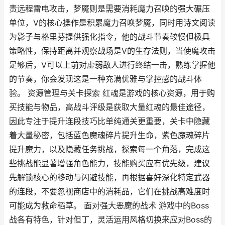
责远程雷电攻击，梦魇则是需要消耗魔力召唤的强大碾压
单位，V的核心操作是积累魔力召唤梦魇，同时用诗文阅读
为影子与格里芬提供强化指令，他的战斗节奏较慢但极具
策略性，保持距离并观察战场是V的生存法则，当使魔攻击
足够后，V可以上前对虚弱敌人进行终结一击，熟练掌握他
的节奏，你会发现这是一种充满优雅与掌控感的战斗体
验。 资源管理与关卡探索 红魂是游戏的核心资源，用于购
买技能与物品，高战斗评级是获取大量红魂的最佳途径，
因此专注于提升连段技巧比单纯通关更重要，关卡中隐藏
着大量秘密，包括蓝色魔魂碎片提升生命，紫色魔魂碎片
提升魔力，以及隐藏任务挑战，探索每一个角落，完成这
些挑战能显著增强角色能力，技能购买应有优先级，建议
先解锁核心的移动与闪避技能，再根据喜好深化特定武器
的连段，不要忽视商店中的消耗品，它们在挑战高难度时
可能成为救命稻草。 面对强大恶魔的战术 游戏中的Boss
战各有特色，针对但丁，灵活运用风格切换来应对Boss的