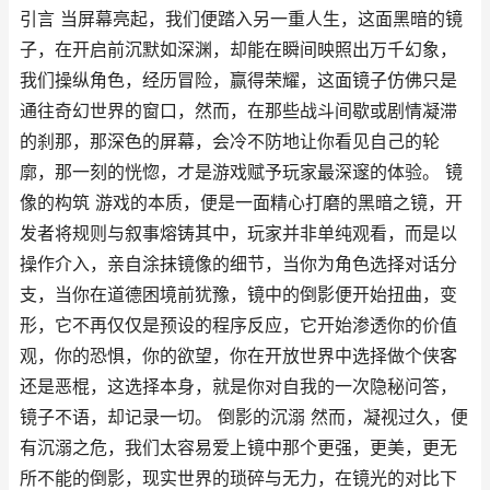
引言 当屏幕亮起，我们便踏入另一重人生，这面黑暗的镜
子，在开启前沉默如深渊，却能在瞬间映照出万千幻象，
我们操纵角色，经历冒险，赢得荣耀，这面镜子仿佛只是
通往奇幻世界的窗口，然而，在那些战斗间歇或剧情凝滞
的刹那，那深色的屏幕，会冷不防地让你看见自己的轮
廓，那一刻的恍惚，才是游戏赋予玩家最深邃的体验。 镜
像的构筑 游戏的本质，便是一面精心打磨的黑暗之镜，开
发者将规则与叙事熔铸其中，玩家并非单纯观看，而是以
操作介入，亲自涂抹镜像的细节，当你为角色选择对话分
支，当你在道德困境前犹豫，镜中的倒影便开始扭曲，变
形，它不再仅仅是预设的程序反应，它开始渗透你的价值
观，你的恐惧，你的欲望，你在开放世界中选择做个侠客
还是恶棍，这选择本身，就是你对自我的一次隐秘问答，
镜子不语，却记录一切。 倒影的沉溺 然而，凝视过久，便
有沉溺之危，我们太容易爱上镜中那个更强，更美，更无
所不能的倒影，现实世界的琐碎与无力，在镜光的对比下