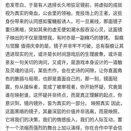
愈发苍白，于是有人选择长久地驻足镜前，将虚拟的成就
视为真实的骨血，公会里的领袖，竞技场上的王者，这些
身份带来的认同感如蜜糖般诱人，可一旦离线，那面镜子
重归黑暗，突如其来的虚无便如潮水般吞没心灵，这面镜
子映出的不仅是理想我，有时亦是一副精巧的镣铐。 裂痕
与觉醒 值得庆幸的是，镜子并非牢不可破，总有裂痕让其
透进现实的光，或许是长时间游戏后的生理疲惫，或许是
亲友一句关切的询问，又或许，是游戏本身设计的一道触
及灵魂的诘问，某些杰作，会在史诗的间隙，让你直面角
色的脆弱与局限，也即是直面自己的，那一刻，镜面轻
震，你从操纵者，变成了被审视者，你开始怀疑，究竟是
谁在映射谁，这怀疑并非终点，而是真正理解的起点，你
意识到，镜内镜外，皆为真实的一部分。 映照真实 因此，
这面黑暗的镜子，其最深层的价值并非逃离，而是映照，
它将我们的决策，我们的情感投入，我们的人际互动，置
于一个浓缩而强烈的舞台上加以演绎，你在合作中学会信