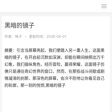
黑暗的镜子
作者：
咪子
•
更新时间：2026-06-01
摘要：引言当屏幕亮起，我们便踏入另一重人生，这面黑
暗的镜子，在开启前沉默如深渊，却能在瞬间映照出万千
幻象，我们操纵角色，经历冒险，赢得荣耀，这面镜子仿
佛只是通往奇幻世界的窗口，然而，在那些战斗间歇或剧
情凝滞的刹那，那深色的屏幕，会冷不防地让你看见自己
的轮廓，那一刻的恍惚,黑暗的镜子