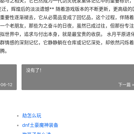
都与之相关，它已然成为一代剑灵玩家集体记忆中的重要标识，
变迁，辉煌后的淡淡遗憾** 随着游戏版本的不断更新，更高级的
重要性逐渐褪去，它从必需品变成了回忆品，这个过程，伴随着
一个老朋友，那些为之奋斗的日夜，虽然已成过往，但那份专注
拟世界中，追求与付出本身，就是最宝贵的收获。 水月平原进
群情感的深刻记忆，它静静躺在仓库或记忆深处，却依然闪烁着
腾。
没有了！
-06-12
下一篇 
劫怎么玩
dnf土豪魔神装备