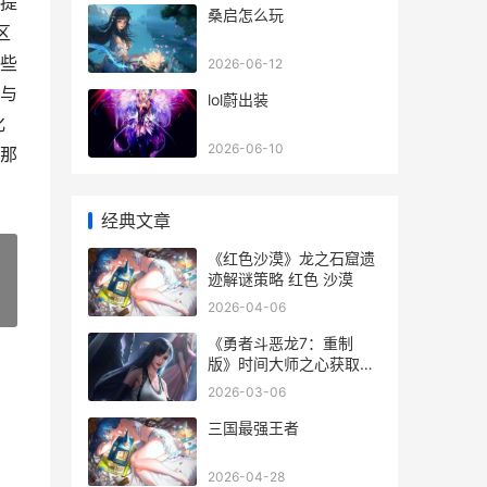
提
桑启怎么玩
区
些
2026-06-12
与
lol蔚出装
化
2026-06-10
那
经典文章
《红色沙漠》龙之石窟遗
迹解谜策略 红色 沙漠
»
2026-04-06
《勇者斗恶龙7：重制
版》时间大师之心获取策
略 勇者斗恶龙7怪物之心
2026-03-06
三国最强王者
2026-04-28