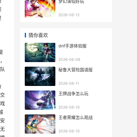
是
梦幻诛仙好玩
获
2026-06-12
复
，
猜你喜欢
dnf手游体验服
是
2026-06-08
，
队
秘鲁大冒险国语版
，
2026-06-11
价
王牌战争怎么玩
交
戏
2026-06-10
越
王者荣耀怎么观战
安
无
2026-06-10