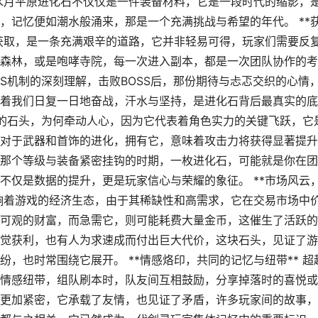
，水月平原进化石不仅仅是一件装备材料，它是一段时代的缩影，
，记忆便如潮水般涌来，那是一个充满挑战与希望的年代。 **
的获取，是一条充满艰辛的道路，它并非轻易可得，玩家们需要反
森林，或是咆哮寺院，每一次进入副本，都是一次团队协作的考
S机制的深刻理解，击败BOSS后，那份期待与忐忑交织的心情
着我们日复一日地奋战，汗水与坚持，是进化石背后最真实的底
小小的石头，为何牵动人心，因为它代表着角色实力的关键飞跃，它
对于武器和首饰的进化，拥有它，意味着攻击力将获得显著提升
那个等级与装备紧密挂钩的时期，一枚进化石，可能就是你在团
不仅是数据的提升，更是玩家信心与荣耀的象征。 **市场风云
影响着游戏的经济生态，由于其稀缺性和高需求，它在交易市场中
可观的财富，而急需它，则可能耗费大量金币，这催生了活跃的
觉获利，也有人为求速成而付出巨大代价，这块石头，见证了游
，也时常围绕它展开。 **情感烙印，共同的记忆与纽带** 超
情感纽带，组队刷本时，队友间互相鼓励，分享掉落时的喜悦或
更加紧密，它承载了友情，也见证了矛盾，许多玩家间的故事，