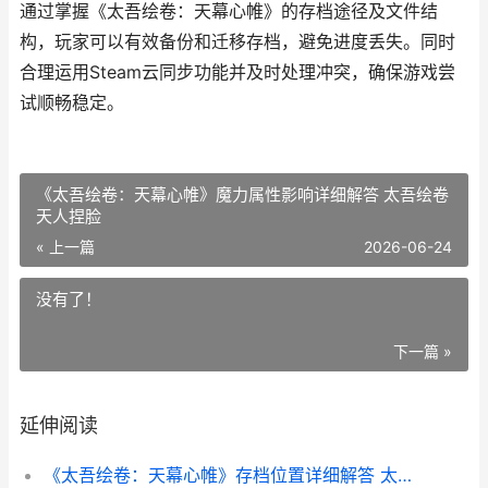
通过掌握《太吾绘卷：天幕心帷》的存档途径及文件结
构，玩家可以有效备份和迁移存档，避免进度丢失。同时
合理运用Steam云同步功能并及时处理冲突，确保游戏尝
试顺畅稳定。
《太吾绘卷：天幕心帷》魔力属性影响详细解答 太吾绘卷
天人捏脸
« 上一篇
2026-06-24
没有了！
下一篇 »
延伸阅读
《太吾绘卷：天幕心帷》存档位置详细解答 太吾绘卷天幕心帷修改器