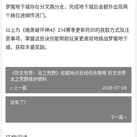
梦魇地下城存在分叉路分支，完成地下城后会额外出现两
个赫拉迪姆传送门。
以上为《暗黑破坏神4》S14赛季更新符印的获取方式及注
意事项，掌握这些诀窍能帮助玩家更高效地挑战梦魇地下
城，获取丰盛奖励。
《符文世界：龙之荒野》挖掘地点支线任务策略 符文世界
龙之荒野高炉燃料
« 上一篇
2026-07-08
没有了！
下一篇 »