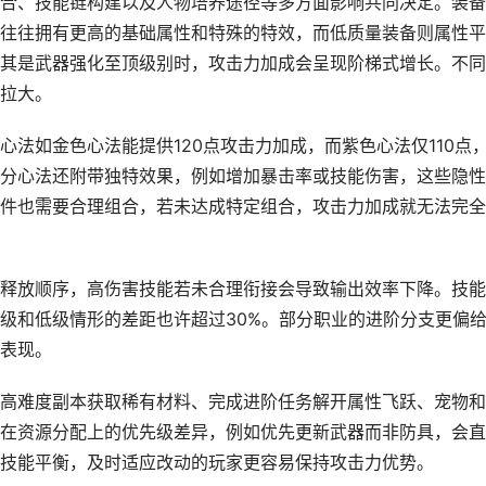
合、技能链构建以及人物培养途径等多方面影响共同决定。装备
往往拥有更高的基础属性和特殊的特效，而低质量装备则属性平
其是武器强化至顶级别时，攻击力加成会呈现阶梯式增长。不同
拉大。
法如金色心法能提供120点攻击力加成，而紫色心法仅110点
分心法还附带独特效果，例如增加暴击率或技能伤害，这些隐性
件也需要合理组合，若未达成特定组合，攻击力加成就无法完全
释放顺序，高伤害技能若未合理衔接会导致输出效率下降。技能
级和低级情形的差距也许超过30%。部分职业的进阶分支更偏
表现。
高难度副本获取稀有材料、完成进阶任务解开属性飞跃、宠物和
在资源分配上的优先级差异，例如优先更新武器而非防具，会直
技能平衡，及时适应改动的玩家更容易保持攻击力优势。