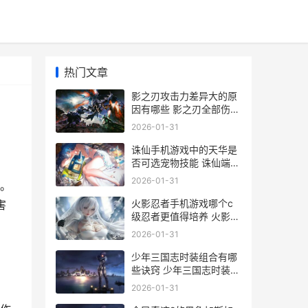
热门文章
影之刃攻击力差异大的原
因有哪些 影之刃全部伤害
有用么
2026-01-31
诛仙手机游戏中的天华是
否可选宠物技能 诛仙端游
手机版
2026-01-31
。
火影忍者手机游戏哪个c
害
级忍者更值得培养 火影忍
者手机游戏终极风暴
2026-01-31
少年三国志时装组合有哪
些诀窍 少年三国志时装转
盘花费表
2026-01-31