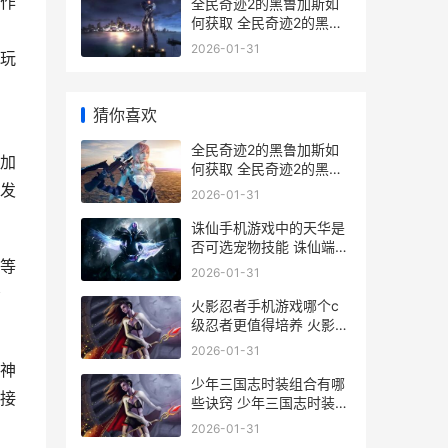
作
全民奇迹2的黑鲁加斯如
何获取 全民奇迹2的黑金
币在哪
2026-01-31
玩
猜你喜欢
，
全民奇迹2的黑鲁加斯如
加
何获取 全民奇迹2的黑金
币在哪
发
2026-01-31
诛仙手机游戏中的天华是
否可选宠物技能 诛仙端游
等
手机版
2026-01-31
给
火影忍者手机游戏哪个c
级忍者更值得培养 火影忍
者手机游戏终极风暴
2026-01-31
神
少年三国志时装组合有哪
接
些诀窍 少年三国志时装转
盘花费表
2026-01-31