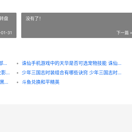
转盘
没有了！
-01-31
下一篇 
影之刃攻击力差异大的原因有哪些 影之刃全部伤害有用么
诛仙手机游戏中的天华是否可选宠物技能 诛仙端游手机版
火影忍者手机游戏哪个c级忍者更值得培养 火影忍者手机游戏终极风暴
少年三国志时装组合有哪些诀窍 少年三国志时装转盘花费表
全民奇迹2的黑鲁加斯如何获取 全民奇迹2的黑金币在哪
斗鱼兑换和平精英