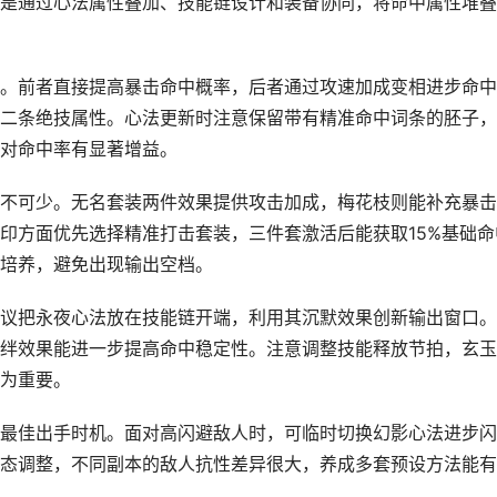
是通过心法属性叠加、技能链设计和装备协同，将命中属性堆叠
。前者直接提高暴击命中概率，后者通过攻速加成变相进步命中
二条绝技属性。心法更新时注意保留带有精准命中词条的胚子，
对命中率有显著增益。
不可少。无名套装两件效果提供攻击加成，梅花枝则能补充暴击
印方面优先选择精准打击套装，三件套激活后能获取15%基础命
培养，避免出现输出空档。
议把永夜心法放在技能链开端，利用其沉默效果创新输出窗口。
绊效果能进一步提高命中稳定性。注意调整技能释放节拍，玄玉
为重要。
最佳出手时机。面对高闪避敌人时，可临时切换幻影心法进步闪
态调整，不同副本的敌人抗性差异很大，养成多套预设方法能有