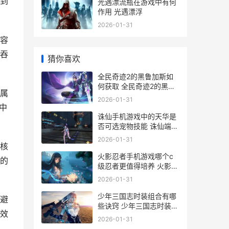
到
光遇漂流瓶在游戏中有何
作用 光遇漂浮
2026-01-31
容
吞
猜你喜欢
全民奇迹2的黑鲁加斯如
何获取 全民奇迹2的黑金
属
币在哪
2026-01-31
中
诛仙手机游戏中的天华是
否可选宠物技能 诛仙端游
手机版
2026-01-31
核
火影忍者手机游戏哪个c
的
级忍者更值得培养 火影忍
者手机游戏终极风暴
2026-01-31
少年三国志时装组合有哪
避
些诀窍 少年三国志时装转
效
盘花费表
2026-01-31