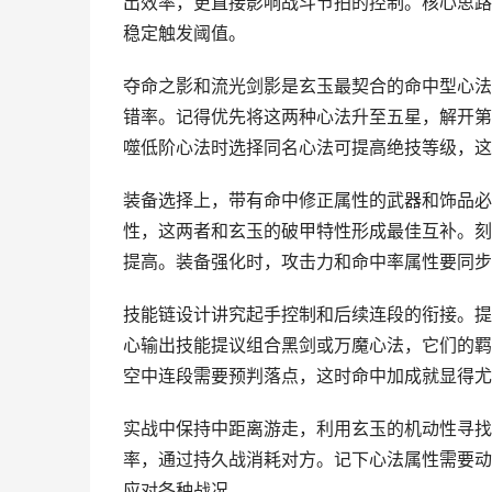
出效率，更直接影响战斗节拍的控制。核心思路
稳定触发阈值。
夺命之影和流光剑影是玄玉最契合的命中型心法
错率。记得优先将这两种心法升至五星，解开第
噬低阶心法时选择同名心法可提高绝技等级，这
装备选择上，带有命中修正属性的武器和饰品必
性，这两者和玄玉的破甲特性形成最佳互补。刻
提高。装备强化时，攻击力和命中率属性要同步
技能链设计讲究起手控制和后续连段的衔接。提
心输出技能提议组合黑剑或万魔心法，它们的羁
空中连段需要预判落点，这时命中加成就显得尤
实战中保持中距离游走，利用玄玉的机动性寻找
率，通过持久战消耗对方。记下心法属性需要动
应对各种战况。