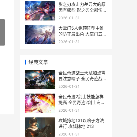
影之刃攻击力差异大的原
因有哪些 影之刃全部伤害
有用么
2026-01-31
大掌门5人绝顶阵型中谁
的防守最出色 大掌门五人
卡指点
»
2026-01-31
经典文章
全民奇迹战士天赋加点需
要注意啥子 全民奇迹战士
天赋加点图
2026-01-31
全民奇迹2剑士技能怎样
提高 全民奇迹2剑士专职
格斗怎么样啊
2026-01-31
攻城掠地131以啥子方法
进行 攻城掠地 213
2026-01-31