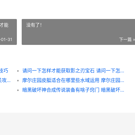
才能
没有了！
-01-31
下一篇 
技巧
请问一下怎样才能获取影之刃宝石 请问一下怎样才能把室外照明灯罩拆下来
第2关保卫萝卜需要注意啥子 保卫萝卜2第1关攻略图解
摩尔庄园皮艇适合在哪里些水域运用 摩尔庄园游艇怎么获得
暗黑破坏神合成传说装备有啥子窍门 暗黑破坏神合成宝石的那个盒子在哪获得