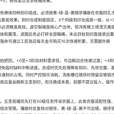
+5，高效激活五圣祝福效果。
色佛体四种刻印组成，必须按黄-绿-蓝-黄顺序镶嵌在衣服四孔
活套装效果。刻印合成制度固定，3个同级刻印合成高一级，从+
节必须精准高效。虚空裂缝是核心产出地，惊鸿秀臂之境湮灭难
体和震荡，进图后务必打碎全部箱桶，未出目标刻印直接退出重
强命可通过工匠商店每天金币购买10次快速积累，无需额外刷
拍把控。+0至+3阶段材料需求低，可边刷边合快速过渡；+4到
避免临时缺料中断进度。合成时优先处理稀有刻印，先将甘露、
普通刻印占用。同时严控铜币消耗，洗练槽位顺序时预留足够铜
商店虽会刷新五圣刻印，但兑换成本高，前期不提议投入，留作
。五圣祝福优先打在50级任务传说衣服上，此类衣服适配性强
组合受限。镶嵌时反复核对顺序，黄-绿-蓝-黄不可出错，顺序