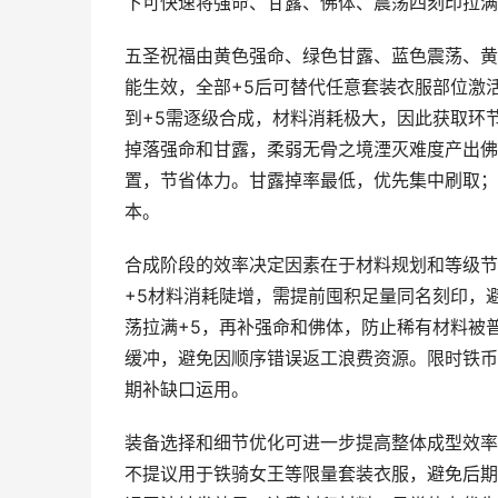
下可快速将强命、甘露、佛体、震荡四刻印拉满
五圣祝福由黄色强命、绿色甘露、蓝色震荡、黄
能生效，全部+5后可替代任意套装衣服部位激
到+5需逐级合成，材料消耗极大，因此获取环
掉落强命和甘露，柔弱无骨之境湮灭难度产出佛
置，节省体力。甘露掉率最低，优先集中刷取；
本。
合成阶段的效率决定因素在于材料规划和等级节
+5材料消耗陡增，需提前囤积足量同名刻印，
荡拉满+5，再补强命和佛体，防止稀有材料被
缓冲，避免因顺序错误返工浪费资源。限时铁币
期补缺口运用。
装备选择和细节优化可进一步提高整体成型效率
不提议用于铁骑女王等限量套装衣服，避免后期