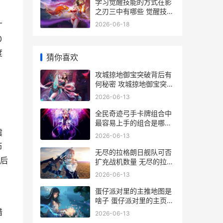
学习觉醒技能的方式在影
之刃三中有哪些 觉醒技获
得的技能是一直使用吗
才
2026-06-18
0
度
猜你喜欢
攻城掠地御宝突破背后有
何秘密 攻城掠地御宝突破
旷世
2026-06-13
全民奇迹弓手卡牌组合中
最容易上手的组合是哪个
震
全民奇迹弓箭手用弓还是
2026-06-13
弩
币
无尽的拉格朗日舰队可否
后
扩充战机数量 无尽的拉格
朗日兑换码
2026-06-13
蛋仔派对里的主推地图是
，
啥子 蛋仔派对里的主页留
言怎么让他的字变色
错
2026-06-13