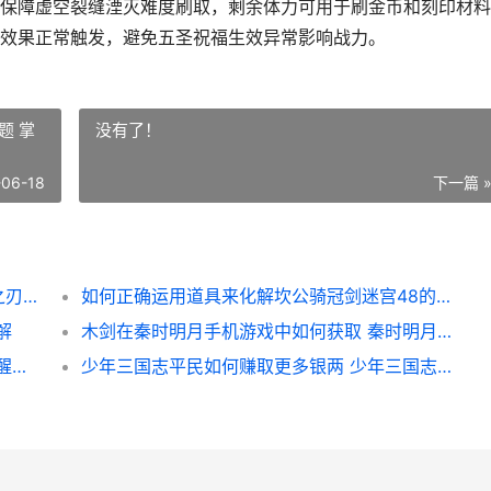
保障虚空裂缝湮灭难度刷取，剩余体力可用于刷金币和刻印材料
效果正常触发，避免五圣祝福生效异常影响战力。
题 掌
没有了！
-06-18
下一篇 
如何提高影之刃3中五圣祝福刻印的效率 影之刃技巧
如何正确运用道具来化解坎公骑冠剑迷宫48的难题 掌握道德的正确方法有
解
木剑在秦时明月手机游戏中如何获取 秦时明月剑术
学习觉醒技能的方式在影之刃三中有哪些 觉醒技获得的技能是一直使用吗
少年三国志平民如何赚取更多银两 少年三国志平民2021