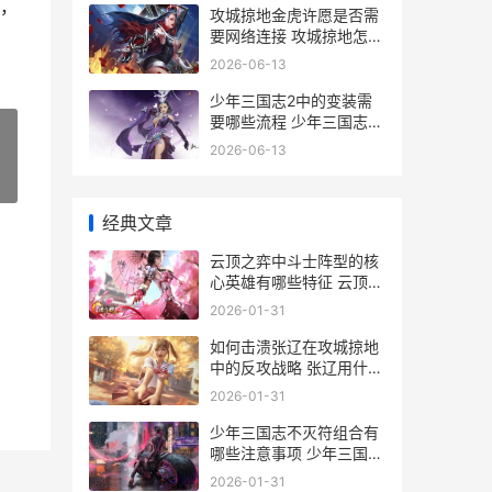
，
攻城掠地金虎许愿是否需
要网络连接 攻城掠地怎么
合成白虎套装
2026-06-13
少年三国志2中的变装需
要哪些流程 少年三国志2
中哪些将灵可以出售
2026-06-13
»
经典文章
云顶之弈中斗士阵型的核
心英雄有哪些特征 云顶之
弈斗士解锁
2026-01-31
如何击溃张辽在攻城掠地
中的反攻战略 张辽用什么
寻访
2026-01-31
少年三国志不灭符组合有
哪些注意事项 少年三国志
不灭符怎么佩戴助战
2026-01-31