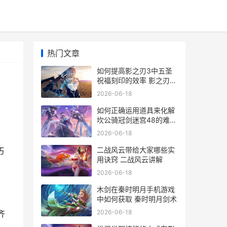
热门文章
如何提高影之刃3中五圣
祝福刻印的效率 影之刃技
巧
2026-06-18
如何正确运用道具来化解
坎公骑冠剑迷宫48的难题
掌握道德的正确方法有
2026-06-18
，
二战风云带给大家哪些实
巧
用诀窍 二战风云讲解
2026-06-18
木剑在秦时明月手机游戏
中如何获取 秦时明月剑术
2026-06-18
齐