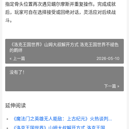
指定骨头位置再次遇见蠕尔摩斯并重复操作。完成成就
后，玩家可自在选择接受或回绝对话，灵活应对后续战
斗。
《洛克王国世界》山姆大叔解开方式 洛克王国世界不褪色
的羁绊
« 上一篇
2026-05-10
没有了！
下一篇 »
延伸阅读
《魔法门之英雄无人能敌：上古纪元》火热谈判成就策略 魔法门之英雄无敌:王朝
《洛克王国世界》山姆大叔解开方式 洛克王国世界不褪色的羁绊