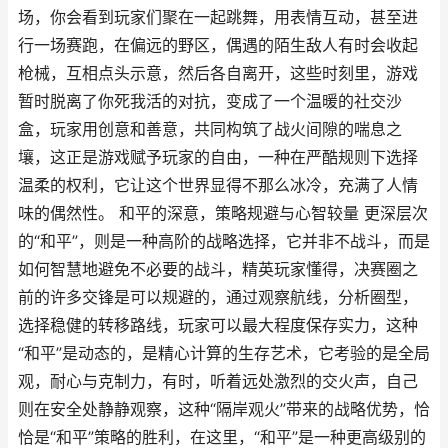
场，你会看到玩家们聚在一起跳舞，用表情互动，甚至进
行一场赛跑，在偏远的野区，偶遇的陌生敌人有时会收起
枪械，互相点头示意，然后各自离开，这些时刻里，游戏
暂时脱离了你死我活的对抗，变成了一个温暖的社交沙
盒，玩家用创意和善意，共同构筑了战火间隙的喘息之
壤，这正是游戏赋予玩家的自由，一种在严酷规则下选择
温柔的权利，它让这个世界显得不那么冰冷，充满了人情
味的偶然性。 和平的深意，策略规避与心智较量 更深层次
的“和平”，则是一种高阶的战略选择，它并非不战斗，而是
如何智慧地避免不必要的战斗，精英玩家懂得，决赛圈之
前的许多交锋是可以规避的，通过观察航线，分析圈型，
选择稳健的转移路线，玩家可以最大程度保存实力，这种
“和平”是动态的，是精心计算的生存艺术，它考验的是全局
观，耐心与克制力，有时，听着远处激烈的交火声，自己
则在安全处静静观察，这种“隔岸观火”带来的战略优势，恰
恰是“和平”策略的胜利，在这里，“和平”是一种更高级别的