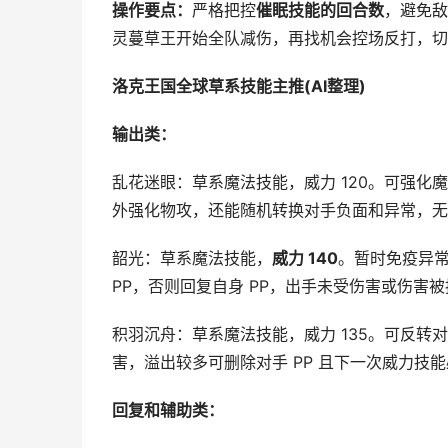
操作要点：
严格把控
催眠技能的回合数
，避免敌
灵蔓草王开始全队减伤，再找机会控场反打，切
洛克王国全球草系技能主推(AI整理)
输出类：
乱花迷眼：草系魔法技能，威力 120。可强化
外强化物攻，还能随机转换对手负面和异常，无
韶光：草系魔法技能，
威力 140
。暂时免疫异常
PP，否则回复自身 PP，出手未受伤害或伤害被
积羽沉舟：草系魔法技能，威力 135。可反
害，溢出较多可删除对手 PP 且下一次威力技
回复和辅助类：