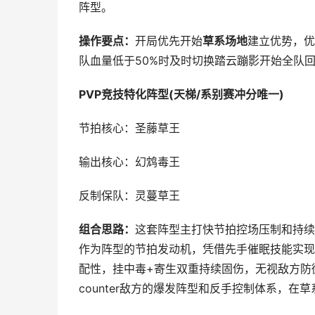
阵型。
操作要点：
开局优先开始
草系场地
建立优势，优
队血量低于50%时及时切换踏云蹦影开始全队
PVP竞技特化阵型(天梯/系别赛冲分唯一)
节拍核心：圣藤草王
输出核心：幻鸩毒王
反制保队：灵蔓草王
组合思路：
这套阵型主打快节拍控场压制和持续
作为阵型的节拍发动机，凭借先手催眠技能实现
配性，挂中毒+寄生双重持续固伤，无视敌方防
counter敌方的爆发阵型和反手控制体系，在