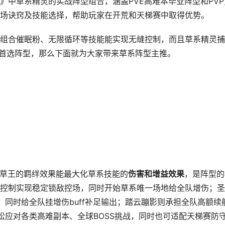
》中草系精灵的实战阵型组合，涵盖PVE高难本毕业阵型和PVP
场诀窍及技能选择，帮助玩家在开荒和天梯赛中取得优势。
组合催眠粉、无限循环等技能能实现无缝控制，而且草系精灵捕
的首选阵型，那么下面就为大家带来草系阵型主推。
双草王的羁绊效果能最大化草系技能的
伤害和增益效果
，是阵型的
控制实现稳定锁敌控场，同时开始草系唯一场地给全队增伤；圣
，同时给全队挂增伤buff补足输出；踏云蹦影则承担全队高额续
松应对各类高难副本、全球BOSS挑战，同时也可适配天梯赛防