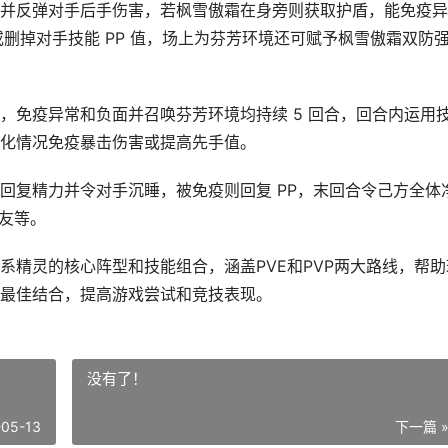
并反弹对手后手伤害，若枫雪傲霜在身旁则获取护盾，能免疫异
或删掉对手技能 PP 值，场上为芬芳环境还可赋予枫雪傲霜双防
，免疫异常和负面并召唤芬芳环境均持续 5 回合，回合内运用
化情况免疫暴击伤害或提高先手值。
回复精力并令对手沉睡，被免疫则回复 PP，末回合令己方全体
队友等。
系精灵的核心阵型和技能组合，涵盖PVE和PVP两大路线，帮助
最佳结合，提高游戏尝试和竞技表现。
没有了！
-05-13
下一篇 