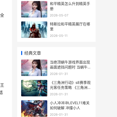
和平精英怎么升到精英手
册
全
2026-05-07
特斯拉和平精英展厅在哪
里
2026-05-11
经典文章
当绝顶蜗牛游戏界面出现
画面遮挡问题时 当蜗牛登
上顶峰的时候
2026-01-31
《三角洲行动》s8赛季观
王
光客任务策略 《三角洲行
适
动》地图工具
2026-01-31
小人冲冲冲LEVEL11难关
如何破解 冲撞小人
2026-01-31