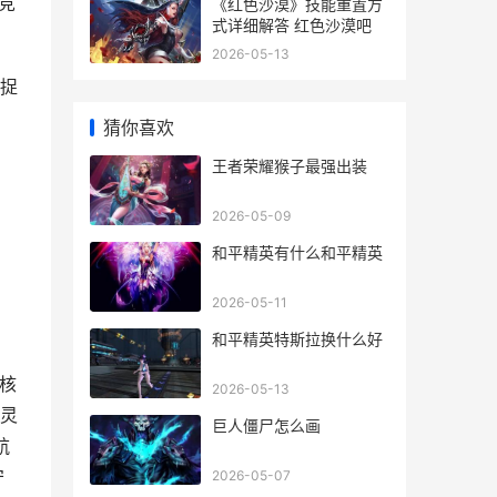
竞
《红色沙漠》技能重置方
式详细解答 红色沙漠吧
2026-05-13
捉
猜你喜欢
王者荣耀猴子最强出装
2026-05-09
和平精英有什么和平精英
2026-05-11
和平精英特斯拉换什么好
核
2026-05-13
灵
巨人僵尸怎么画
航
守
2026-05-07