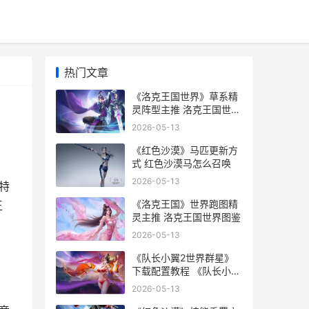
热门文章
《洛克王国世界》草系精
灵阵型主推 洛克王国世界
官网领取布瓜蝌
2026-05-13
《红色沙漠》马匹更新方
式 红色沙漠马怎么召唤
2026-05-13
特
《洛克王国》世界跑图精
王
灵主推 洛克王国世界图鉴
2026-05-13
《队长小翼2世界群星》
下载配置教程 《队长小翼
2世少篇国语版中文配
2026-05-13
音》 第01集