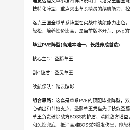
速览
这篇文章小编将详细说明了《洛克王国全球
技特化阵型，重点突出草系精灵的续航能力、控
洛克王国全球草系阵型在实战中续航能力出色，
轻松、培养性价比高，是当前版本开荒、pvp
毕业PVE阵型(高难本唯一，长线养成首选)
核心主C：圣藤草王
副C破盾：圣灵草王
续航保队：踏云蹦影
组合思路：
这套是草系PVE的顶配毕业阵型，
心输出和节拍支点。圣藤草王凭借先手技能圣藤
草王负责破除敌方BOSS的护盾、清除敌方增益
和免控兜底，抵消高难BOSS的爆发伤害，能轻