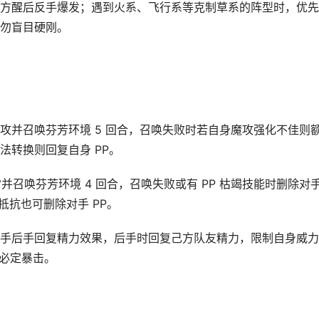
方醒后反手爆发；遇到火系、飞行系等克制草系的阵型时，优先
勿盲目硬刚。
魔攻并召唤芬芳环境 5 回合，召唤失败时若自身魔攻强化不佳则
法转换则回复自身 PP。
并召唤芬芳环境 4 回合，召唤失败或有 PP 枯竭技能时删除对
抵抗也可删除对手 PP。
转对手后手回复精力效果，后手时回复己方队友精力，限制自身威
能必定暴击。