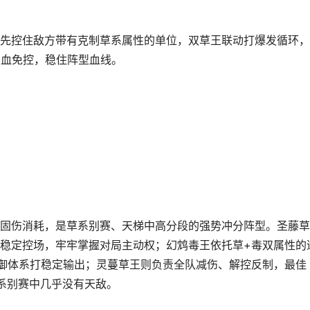
先控住敌方带有克制草系属性的单位，双草王联动打爆发循环，
回血免控，稳住阵型血线。
固伤消耗，是草系别赛、天梯中高分段的强势冲分阵型。圣藤草
稳定控场，牢牢掌握对局主动权；幻鸩毒王依托草+毒双属性的
御体系打稳定输出；灵蔓草王则负责全队减伤、解控反制，最佳
草系别赛中几乎没有天敌。