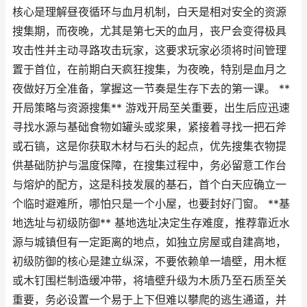
核心是理解昼夜循环与血月机制，白天是相对安全的资源
搜集期，而夜晚，尤其是第七天的血月，丧尸会变得极具
攻击性并主动寻路攻击玩家，这要求玩家必须将时间管理
置于首位，在前期白天疯狂搜集，为夜晚，特别是血月之
夜做好万全准备，掌握这一节奏是生存下去的第一课。 **
开局策略与资源搜集** 游戏开局至关重要，出生后应迅速
寻找水源与基础食物如罐头或浆果，紧接着寻找一把石斧
或石镐，这是你获取木材与石头的起点，优先搜集衣物提
供基础防护与温度保障，在搜集过程中，务必留意工作台
与熔炉的配方，这是科技发展的基石，首个白天应确立一
个临时避难所，哪怕只是一个小屋，也要封好门窗。 **基
地选址与初级防御** 基地选址决定生存难度，推荐靠近水
源与城镇但有一定距离的地点，如独立房屋或自建高地，
初级防御的核心是建立纵深，不要依赖单一墙壁，用木框
或木钉围栏制造缓冲带，将墙壁升级为木质乃至石质至关
重要，务必设置一个易于上下但难以攀爬的逃生通道，并