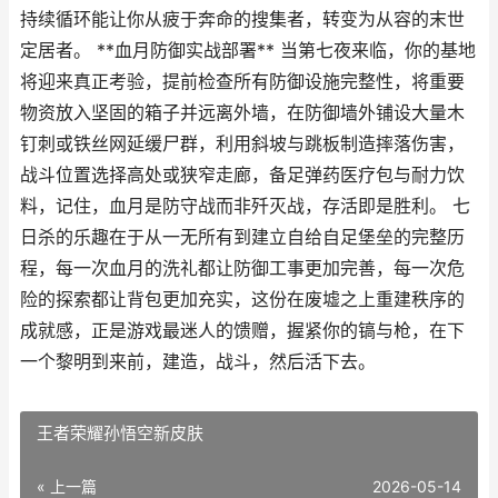
持续循环能让你从疲于奔命的搜集者，转变为从容的末世
定居者。 **血月防御实战部署** 当第七夜来临，你的基地
将迎来真正考验，提前检查所有防御设施完整性，将重要
物资放入坚固的箱子并远离外墙，在防御墙外铺设大量木
钉刺或铁丝网延缓尸群，利用斜坡与跳板制造摔落伤害，
战斗位置选择高处或狭窄走廊，备足弹药医疗包与耐力饮
料，记住，血月是防守战而非歼灭战，存活即是胜利。 七
日杀的乐趣在于从一无所有到建立自给自足堡垒的完整历
程，每一次血月的洗礼都让防御工事更加完善，每一次危
险的探索都让背包更加充实，这份在废墟之上重建秩序的
成就感，正是游戏最迷人的馈赠，握紧你的镐与枪，在下
一个黎明到来前，建造，战斗，然后活下去。
王者荣耀孙悟空新皮肤
« 上一篇
2026-05-14