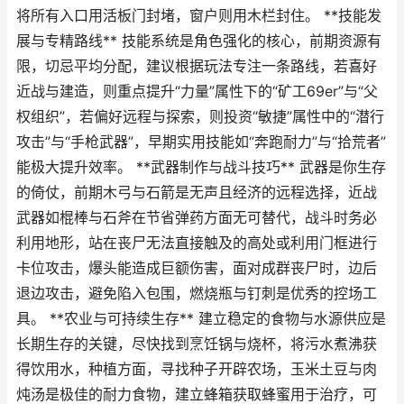
将所有入口用活板门封堵，窗户则用木栏封住。 **技能发
展与专精路线** 技能系统是角色强化的核心，前期资源有
限，切忌平均分配，建议根据玩法专注一条路线，若喜好
近战与建造，则重点提升“力量”属性下的“矿工69er”与“父
权组织”，若偏好远程与探索，则投资“敏捷”属性中的“潜行
攻击”与“手枪武器”，早期实用技能如“奔跑耐力”与“拾荒者”
能极大提升效率。 **武器制作与战斗技巧** 武器是你生存
的倚仗，前期木弓与石箭是无声且经济的远程选择，近战
武器如棍棒与石斧在节省弹药方面无可替代，战斗时务必
利用地形，站在丧尸无法直接触及的高处或利用门框进行
卡位攻击，爆头能造成巨额伤害，面对成群丧尸时，边后
退边攻击，避免陷入包围，燃烧瓶与钉刺是优秀的控场工
具。 **农业与可持续生存** 建立稳定的食物与水源供应是
长期生存的关键，尽快找到烹饪锅与烧杯，将污水煮沸获
得饮用水，种植方面，寻找种子开辟农场，玉米土豆与肉
炖汤是极佳的耐力食物，建立蜂箱获取蜂蜜用于治疗，可