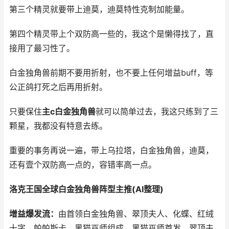
第三个精灵就要带上迪莫，迪莫特性克制加能量。
第四个精灵带上个双防高一些的，我这个是懒得找了，直
接用了最习性了。
白金独角兽前期不要用折射，也不要上任何增益buff，等
公正鸽打死之后再用折射。
只要保住
主c白金独角兽
就可以简单过去，我这只练到了三
颗星，我都没有特意去练。
重要的事务再说一遍，带上乌拉塔，白金独角兽，迪莫，
还有壹个双防高一点的，容错率高一点。
洛克王国全球白金独角兽阵型主推(AI整理)
增益爆发流：
由首领白金独角兽、翠顶夫人、化蝶、红绒
十字、帕帕斯卡、黑猫巫师组成。黑猫巫师首发，翠顶夫