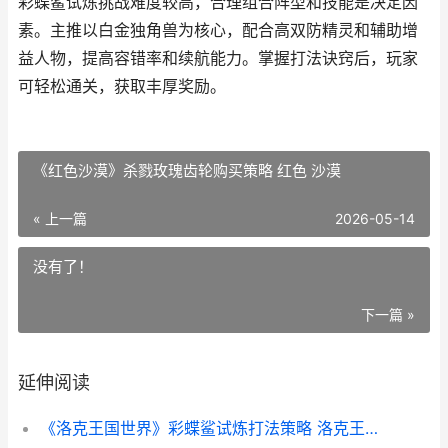
彩蝶鲨试炼挑战难度较高，合理组合阵型和技能是决定因
素。主推以白金独角兽为核心，配合高双防精灵和辅助增
益人物，提高容错率和续航能力。掌握打法诀窍后，玩家
可轻松通关，获取丰厚奖励。
《红色沙漠》杀戮玫瑰齿轮购买策略 红色 沙漠
« 上一篇
2026-05-14
没有了！
下一篇 »
延伸阅读
《洛克王国世界》彩蝶鲨试炼打法策略 洛克王国世界不褪色的羁绊