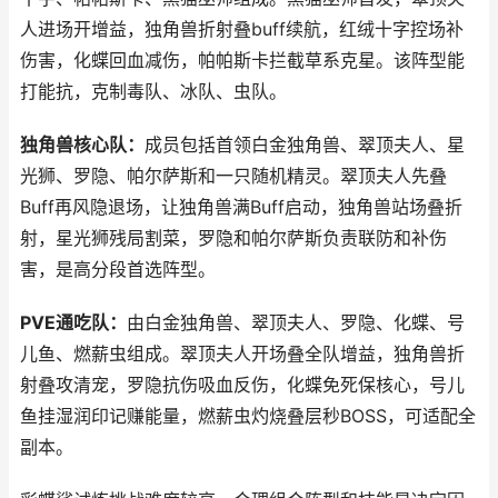
人进场开增益，独角兽折射叠buff续航，红绒十字控场补
伤害，化蝶回血减伤，帕帕斯卡拦截草系克星。该阵型能
打能抗，克制毒队、冰队、虫队。
独角兽核心队：
成员包括首领白金独角兽、翠顶夫人、星
光狮、罗隐、帕尔萨斯和一只随机精灵。翠顶夫人先叠
Buff再风隐退场，让独角兽满Buff启动，独角兽站场叠折
射，星光狮残局割菜，罗隐和帕尔萨斯负责联防和补伤
害，是高分段首选阵型。
PVE通吃队：
由白金独角兽、翠顶夫人、罗隐、化蝶、号
儿鱼、燃薪虫组成。翠顶夫人开场叠全队增益，独角兽折
射叠攻清宠，罗隐抗伤吸血反伤，化蝶免死保核心，号儿
鱼挂湿润印记赚能量，燃薪虫灼烧叠层秒BOSS，可适配全
副本。