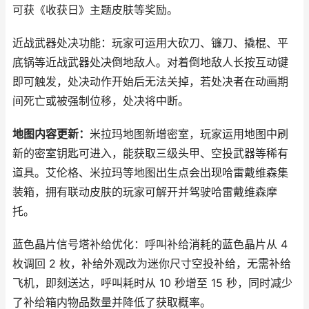
可获《收获日》主题皮肤等奖励。
近战武器处决功能：玩家可运用大砍刀、镰刀、撬棍、平
底锅等近战武器处决倒地敌人。对着倒地敌人长按互动键
即可触发，处决动作开始后无法关掉，若处决者在动画期
间死亡或被强制位移，处决将中断。
地图内容更新：
米拉玛地图新增密室，玩家运用地图中刷
新的密室钥匙可进入，能获取三级头甲、空投武器等稀有
道具。艾伦格、米拉玛等地图出生点会出现哈雷戴维森集
装箱，拥有联动皮肤的玩家可解开并驾驶哈雷戴维森摩
托。
蓝色晶片信号塔补给优化：呼叫补给消耗的蓝色晶片从 4
枚调回 2 枚，补给外观改为迷你尺寸空投补给，无需补给
飞机，即刻送达，呼叫耗时从 10 秒增至 15 秒，同时减少
了补给箱内物品数量并降低了获取概率。