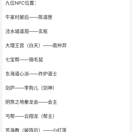
九位NPC位置：
牛家村屋后——陈道匣
泾水城道观——玄枢
大理王宫（白天）——南仲羿
七宝帮——锦毛鼠
东海道心派——炸炉道士
剑庐——李狗儿（剑神）
阴煞之地豢龙会——会主
丐帮——云翔龙（帮主）
苦海教（破阵后）——小红莲