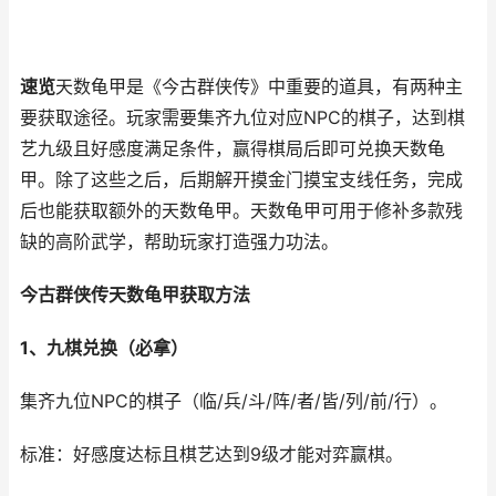
速览
天数龟甲是《今古群侠传》中重要的道具，有两种主
要获取途径。玩家需要集齐九位对应NPC的棋子，达到棋
艺九级且好感度满足条件，赢得棋局后即可兑换天数龟
甲。除了这些之后，后期解开摸金门摸宝支线任务，完成
后也能获取额外的天数龟甲。天数龟甲可用于修补多款残
缺的高阶武学，帮助玩家打造强力功法。
今古群侠传天数龟甲获取方法
1、九棋兑换（必拿）
集齐九位NPC的棋子（临/兵/斗/阵/者/皆/列/前/行）。
标准：好感度达标且棋艺达到9级才能对弈赢棋。