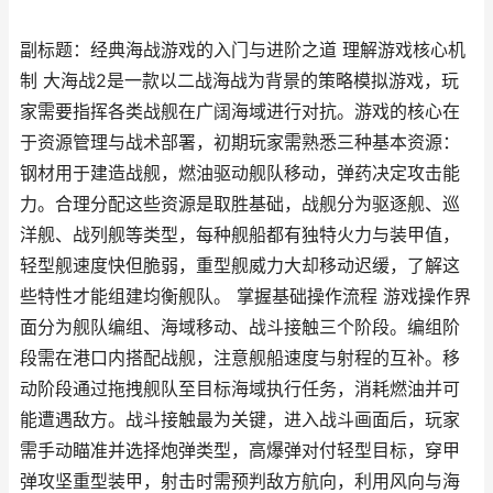
副标题：经典海战游戏的入门与进阶之道 理解游戏核心机
制 大海战2是一款以二战海战为背景的策略模拟游戏，玩
家需要指挥各类战舰在广阔海域进行对抗。游戏的核心在
于资源管理与战术部署，初期玩家需熟悉三种基本资源：
钢材用于建造战舰，燃油驱动舰队移动，弹药决定攻击能
力。合理分配这些资源是取胜基础，战舰分为驱逐舰、巡
洋舰、战列舰等类型，每种舰船都有独特火力与装甲值，
轻型舰速度快但脆弱，重型舰威力大却移动迟缓，了解这
些特性才能组建均衡舰队。 掌握基础操作流程 游戏操作界
面分为舰队编组、海域移动、战斗接触三个阶段。编组阶
段需在港口内搭配战舰，注意舰船速度与射程的互补。移
动阶段通过拖拽舰队至目标海域执行任务，消耗燃油并可
能遭遇敌方。战斗接触最为关键，进入战斗画面后，玩家
需手动瞄准并选择炮弹类型，高爆弹对付轻型目标，穿甲
弹攻坚重型装甲，射击时需预判敌方航向，利用风向与海