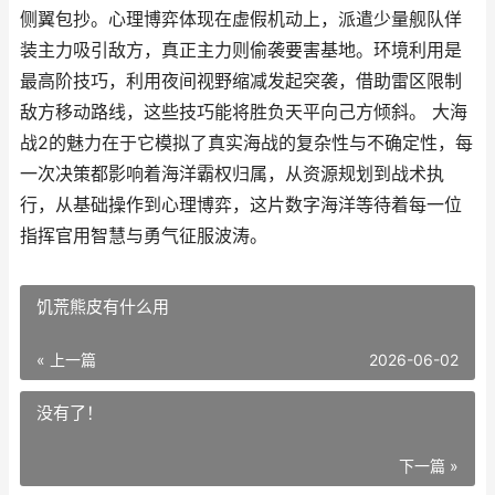
侧翼包抄。心理博弈体现在虚假机动上，派遣少量舰队佯
装主力吸引敌方，真正主力则偷袭要害基地。环境利用是
最高阶技巧，利用夜间视野缩减发起突袭，借助雷区限制
敌方移动路线，这些技巧能将胜负天平向己方倾斜。 大海
战2的魅力在于它模拟了真实海战的复杂性与不确定性，每
一次决策都影响着海洋霸权归属，从资源规划到战术执
行，从基础操作到心理博弈，这片数字海洋等待着每一位
指挥官用智慧与勇气征服波涛。
饥荒熊皮有什么用
« 上一篇
2026-06-02
没有了！
下一篇 »