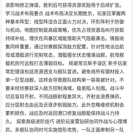
浪影响修正弹道，胜利后可获得资源奖励用于后续扩张。
学习战术布局要点 战术布局决定长期胜负，玩家应掌握两
种基本阵型：线型阵适合正面火力对决，环形阵利于防御
与机动。地图控制是高级策略，优先占领资源岛屿可获取
持续补给，埋伏在风暴区域能借助天气隐蔽袭击。情报收
集同样重要，通过侦察舰探测敌方配置，针对性地派出航
母或潜艇进行克制攻击，潜艇擅长伏击慢速战舰，航母舰
载机则可远程打击薄弱目标。 规避常见新手误区 新手玩家
常犯错误包括资源透支与舰队冒进。避免将所有钢材投入
单一巨型战舰，这样会导致舰队结构单一容易被针对。不
要未经侦察就深入敌方控制海域，极易陷入包围。战斗中
切忌盲目齐射，不同战舰射程差异大，齐射会浪费弹药，
应分层射击由远及近逐步削弱敌方。此外忽略维修机制会
累积损伤，战后及时返回港口修复战舰能保持战斗力持
久。 探索高级进阶技巧 进阶玩家需钻研协同作战与心理博
弈。多舰队协同时可实施钳形攻势，一队正面牵制另一队