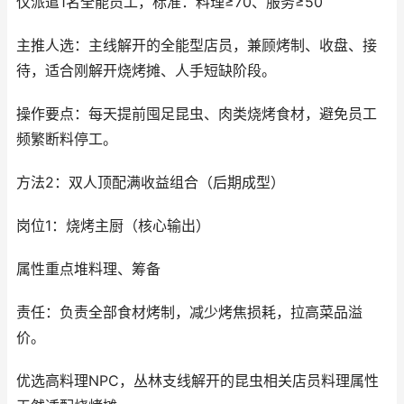
仅派遣1名全能员工，标准：料理≥70、服务≥50
主推人选：主线解开的全能型店员，兼顾烤制、收盘、接
待，适合刚解开烧烤摊、人手短缺阶段。
操作要点：每天提前囤足昆虫、肉类烧烤食材，避免员工
频繁断料停工。
方法2：双人顶配满收益组合（后期成型）
岗位1：烧烤主厨（核心输出）
属性重点堆料理、筹备
责任：负责全部食材烤制，减少烤焦损耗，拉高菜品溢
价。
优选高料理NPC，丛林支线解开的昆虫相关店员料理属性