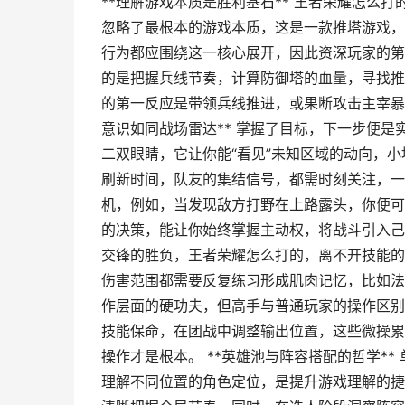
**理解游戏本质是胜利基石** 王者荣耀怎么
忽略了最根本的游戏本质，这是一款推塔游戏，
行为都应围绕这一核心展开，因此资深玩家的第
的是把握兵线节奏，计算防御塔的血量，寻找推
的第一反应是带领兵线推进，或果断攻击主宰暴
意识如同战场雷达** 掌握了目标，下一步便
二双眼睛，它让你能“看见”未知区域的动向，
刷新时间，队友的集结信号，都需时刻关注，一
机，例如，当发现敌方打野在上路露头，你便可
的决策，能让你始终掌握主动权，将战斗引入己方
交锋的胜负，王者荣耀怎么打的，离不开技能的
伤害范围都需要反复练习形成肌肉记忆，比如法
作层面的硬功夫，但高手与普通玩家的操作区别
技能保命，在团战中调整输出位置，这些微操累
操作才是根本。 **英雄池与阵容搭配的哲学*
理解不同位置的角色定位，是提升游戏理解的捷