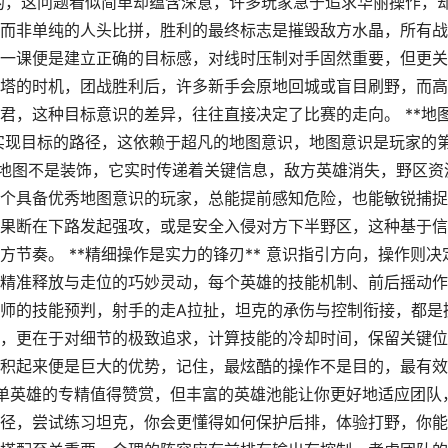
打的，这问题看似简单却蕴含深意，许多玩家急于追求华丽操作，
而非单纯的人头比拼，胜利的最终标志是摧毁敌方水晶，所有战
一课便是建立正确的目标感，对线时压制对手固然重要，但更关
塔的时机，团战胜利后，许多新手会原地回城或盲目刷野，而高
君，这种目标意识的差异，往往直接决定了比赛的走向。 **地
是实现目标的路径，这依赖于超凡的地图意识，地图意识是玩家的
小地图不是装饰，它实时传递着关键信息，敌方英雄消失，野区资
个具备优秀地图意识的玩家，总能提前感知危险，也能敏锐捕捉
果断在下路发起强攻，或是安全入侵对方下半野区，这种基于信
节奏。 **精细操作是实力的锋刃** 意识指引方向，操作则决
精准释放与走位的巧妙灵动，每个英雄的技能机制、前后摇动作
师的技能预判，射手的走A拉扯，坦克的承伤与控制衔接，都是
，更在于对细节的极致追求，计算技能的冷却时间，保留关键位
积起来便是巨大的优势，记住，最炫酷的操作不是目的，最有效
* 单英雄的专精值得赞赏，但丰富的英雄池能让你更好地适应团队
径，尝试练习坦克，你会更懂得如何保护后排，体验打野，你能