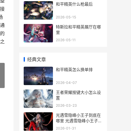
整
和平精英什么枪最后
接
场
2026-05-15
通
特斯拉和平精英展厅在哪
里
的
2026-05-11
之
经典文章
和平精英怎么换单排
»
2026-04-07
王者荣耀按键大小怎么设
置
2026-03-23
光遇雪隐峰小王子到底在
哪里 光遇雪隐峰小王子位
置
2026-01-31