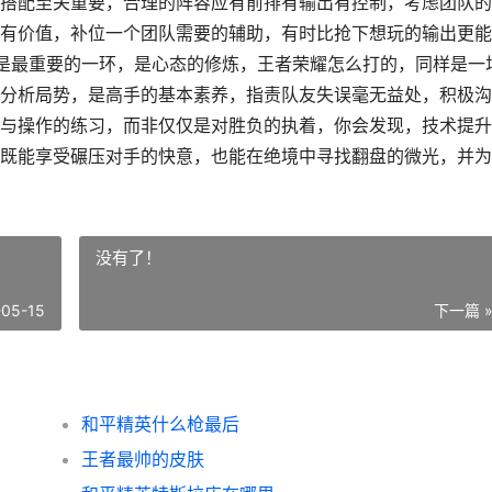
搭配至关重要，合理的阵容应有前排有输出有控制，考虑团队的
有价值，补位一个团队需要的辅助，有时比抢下想玩的输出更能
，也是最重要的一环，是心态的修炼，王者荣耀怎么打的，同样是一
分析局势，是高手的基本素养，指责队友失误毫无益处，积极沟
与操作的练习，而非仅仅是对胜负的执着，你会发现，技术提升
既能享受碾压对手的快意，也能在绝境中寻找翻盘的微光，并为
没有了！
-05-15
下一篇 
和平精英什么枪最后
王者最帅的皮肤