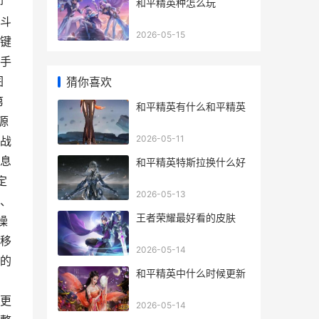
却
和平精英种怎么玩
斗
2026-05-15
键
手
图
猜你喜欢
第
和平精英有什么和平精英
源
2026-05-11
战
息
和平精英特斯拉换什么好
定
2026-05-13
、
王者荣耀最好看的皮肤
操
移
2026-05-14
的
和平精英中什么时候更新
，
更
2026-05-14