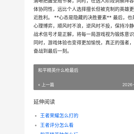
清晰把握全局节奏，同时，在选人阶段洞察阵容
体协同性，远比个人选择擅长但被克制的英雄更
近胜利。 **心态是隐藏的决胜要素** 最后
心理博弈，顺风时不浪，逆风时不投，保持冷静
战术信号才是正解，将每一局游戏视为锻炼意识
同时，游戏体验也变得更加愉悦，真正的强者，
奋战到最后一刻。
和平精英什么枪最后
« 上一篇
2026
延伸阅读
王者荣耀怎么打的
王者评分怎么看