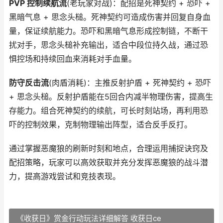
PVP 控制续航流
(老玩家对战)：配招是死神契约 + 恐吓 +
黑暗气息 + 思念头槌。死神契约可造成伤害并回复自身血
量，保证续航能力。恐吓和黑暗气息形成控制链，不断干
扰对手，思念头槌补充输出，适合中段位持久战，通过恐
惧控场和持续回血来消耗对手血量。
防守反击流
(肉盾消耗)：主推反射护盾 + 死神契约 + 恐吓
+ 思念头槌。反射护盾能在5回合内减半物理伤害，提高生
存能力。组合死神契约的续航，可长时刻站场，再利用恐
吓的控制效果，克制物理输出阵型，适合反手反打。
通过掌握恶魔狼的刷新时刻和地点，合理运用捕捉诀窍及
配招策略，玩家可以高效获取并充分发挥恶魔狼的战斗潜
力，提高游戏尝试和竞技表现。
《收获日》赏金行动玩法详细解答 收获日ce