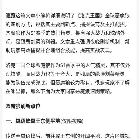
速览
这篇文章小编将详细说明了《洛克王国》全球恶魔狼
的速刷方式，包括其主要刷新点、捕捉诀窍及主推配招。
恶魔狼作为S1赛季的热门精灵，拥有强大战力和炫酷外
观，是残局割菜的利器。文章重点强调夜晚刷新机制，帮
助玩家高效捕捉并合理组合技能，提高实战表现。
洛克王国全球恶魔狼作为S1赛季中的人气精灵，其不仅外
观炫酷，而且战力也等于夸大，是残局的绝顶割菜精灵，
能为队伍完成兜底。但恶魔狼较为稀有，很多玩家不了解
在哪里抓，那么下面为大家同享恶魔狼速刷策略。
恶魔狼刷新点位
一、岚语峰翼王东侧平地
(仅限夜晚)
传送至岚语峰后，前往翼王东侧的开阔平地，这片区域视