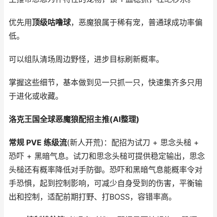
优先用
顶级咕噜球
，恶魔狼属于稀有宠，普通球成功率偏
低。
可以组队清场周边野怪，进步目标刷新概率。
掌握这些细节，基本做到见一只抓一只，快速集齐多只用
于进化或收藏。
洛克王国全球恶魔狼配招主推(AI整理)
常规 PVE 练级流
(新人开荒)：配招为试刀 + 思念头槌 +
恐吓 + 黑暗气息。试刀和思念头槌可提供稳定输出，思念
头槌还有概率降低对手防御。恐吓和黑暗气息能概率令对
手恐惧，起到控制影响，可减少自身受到的伤害，平衡输
出和控制，适配前期打野、打BOSS，容错率高。