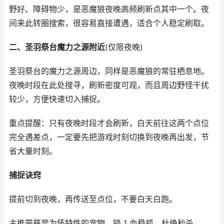
野好、障碍物少，是恶魔狼夜晚高频刷新点其中一个。夜
间来此转圈搜索，很容易直接遭遇，适合个人稳定刷取。
二、圣羽祭台魔力之源附近
(仅限夜晚)
圣羽祭台的魔力之源周边，同样是恶魔狼的常驻栖息地。
夜晚时段在此处搜寻，刷新密度可观，而且周边野怪干扰
较少，方便快速切入捕捉。
重点提醒：只有夜晚时段才会刷新，白天前往这两个点位
完全遇差点，一定要先把游戏时刻切换到夜晚再出发，节
省大量时刻。
捕捉诀窍
提前切到夜晚，再传送至点位，不要白天白跑。
主推带慈悲为怀特性的宠物，锁 1 血稳抓，杜绝秒杀。