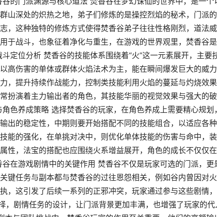
香谷的门派渊源与核心道法 焚香谷在梦幻诛仙的世界中，是一个
群山深处的炽热之地，弟子们修炼的是操控烈焰的秘术，门派的
志，这种独特的修炼方式使得焚香谷弟子往往性格刚烈，道法威
用于战斗，也象征着净化与重生，在游戏的世界观里，焚香谷是
斗定位分析 焚香谷的技能体系围绕着“火”这一元素展开，主要
以高伤害的单体或群体火焰法术为主，能在瞬间爆发巨大的威力
力，提升持续作战能力，控制类技能利用火焰的蔓延与灼烧效果
常扮演着主力输出者的角色，其技能华丽的视觉效果与强大的破
与角色养成策略 选择焚香谷的玩家，在角色养成上需要精心规划
输出的稳定性，中期则要开始搭配不同的技能组合，以适应各种
技能的强化，在单挑对决中，则优化单体技能的伤害与命中，装
属性，法宝的搭配也应围绕火系增益展开，角色的成长不仅仅在
香谷在游戏剧情中的关键作用 焚香谷不仅是玩家可选的门派，更
关键任务与副本都与焚香谷的过往恩怨相关，例如谷内曾因对火
执，这引发了后续一系列的正邪冲突，玩家通过参与这些剧情，
抉择，剧情任务的设计，让门派背景更加丰满，也增强了玩家的代