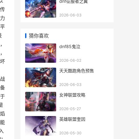
以
dnf征服者之翼
传
2026-06-03
力
平
技
猜你喜欢
，
dnf85鬼泣
，
2026-06-02
坏
，
天天酷跑角色预售
战
2026-06-03
备
女神联盟攻略
于
是
2026-05-27
焰
英雄联盟奎因
能
入
2026-05-30