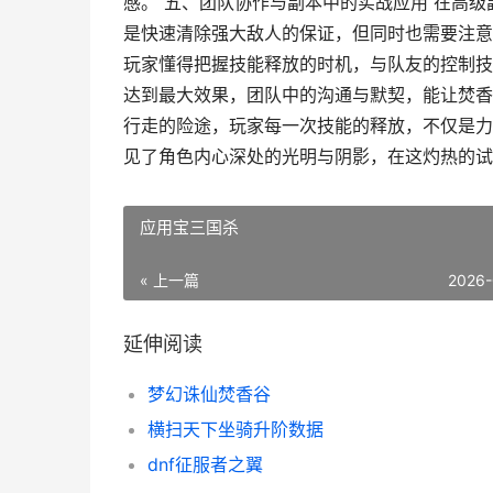
感。 五、团队协作与副本中的实战应用 在高
是快速清除强大敌人的保证，但同时也需要注意
玩家懂得把握技能释放的时机，与队友的控制技
达到最大效果，团队中的沟通与默契，能让焚香
行走的险途，玩家每一次技能的释放，不仅是力
见了角色内心深处的光明与阴影，在这灼热的试
应用宝三国杀
« 上一篇
2026-
延伸阅读
梦幻诛仙焚香谷
横扫天下坐骑升阶数据
dnf征服者之翼