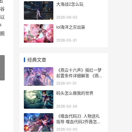
出
大海战2怎么玩
谷
以
2026-06-02
中
lol海洋之灾出装
照
2026-05-31
经典文章
《燕云十六声》摇红一梦
»
前置条件详细解答 《燕云
十六声》官网
2026-01-31
码头怎么做我的世界
2026-02-24
《噬血代码2》人物送礼
指导 噬血代码2乔茜怎么
救
2026-02-05