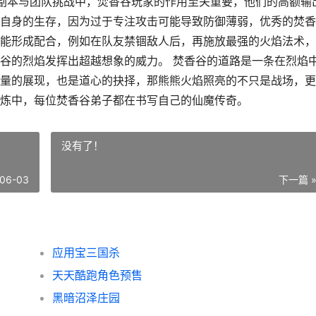
级副本与团队挑战中，焚香谷玩家的作用至关重要，他们的高额输
自身的生存，因为过于专注攻击可能导致防御薄弱，优秀的焚香
能形成配合，例如在队友禁锢敌人后，再施放最强的火焰法术，
谷的烈焰发挥出超越想象的威力。 焚香谷的道路是一条在烈焰
量的展现，也是道心的抉择，那熊熊火焰照亮的不只是战场，更
炼中，每位焚香谷弟子都在书写自己的仙魔传奇。
没有了！
06-03
下一篇 
应用宝三国杀
天天酷跑角色预售
黑暗沼泽庄园