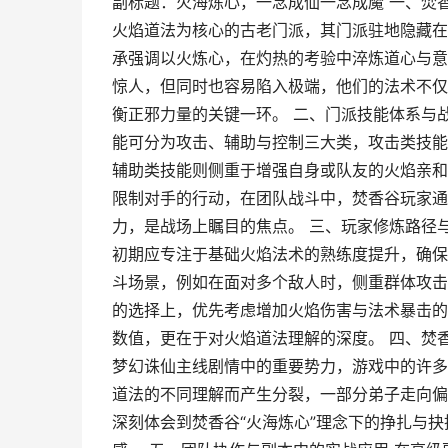
副标题：火海炼心，一念成仙一念成魔 一、焚
火焰道法为核心的古老门派，其门派驻地隐藏在
承强调以火炼心，在灼热的考验中淬炼道心与意
惊人，但同时也容易陷入极端，他们的法术不仅
衡正邪力量的关键一环。 二、门派技能体系与战
能可分为攻击、辅助与控制三大类，攻击类技能
辅助类技能则侧重于增强自身或队友的火焰亲和
限制对手的行动，在团队战斗中，焚香谷玩家通
力，是战场上瞩目的焦点。 三、玩家修炼路径
初期应专注于基础火焰法术的熟练度提升，确保
斗场景，例如在面对多个敌人时，侧重群体攻击
的选择上，优先考虑增加火焰伤害与法术暴击的
数值，更在于对火焰道法理解的深度。 四、焚
梦幻诛仙主线剧情中的重要势力，游戏中的许多
道法的不同理解而产生分裂，一部分弟子走向偏
深刻体会到焚香谷“火海炼心”理念下的挣扎与