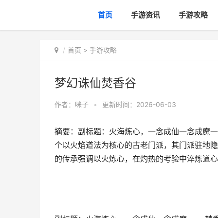
首页
手游资讯
手游攻略
首页
>
手游攻略
梦幻诛仙焚香谷
作者：
咪子
•
更新时间：2026-06-03
摘要：副标题：火海炼心，一念成仙一念成魔一
个以火焰道法为核心的古老门派，其门派驻地隐
的传承强调以火炼心，在灼热的考验中淬炼道心