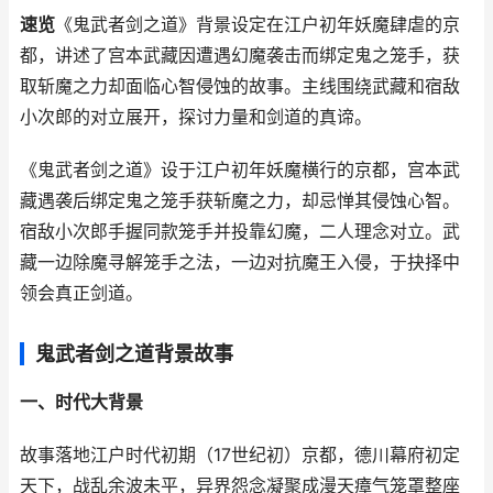
速览
《鬼武者剑之道》背景设定在江户初年妖魔肆虐的京
都，讲述了宫本武藏因遭遇幻魔袭击而绑定鬼之笼手，获
取斩魔之力却面临心智侵蚀的故事。主线围绕武藏和宿敌
小次郎的对立展开，探讨力量和剑道的真谛。
《鬼武者剑之道》设于江户初年妖魔横行的京都，宫本武
藏遇袭后绑定鬼之笼手获斩魔之力，却忌惮其侵蚀心智。
宿敌小次郎手握同款笼手并投靠幻魔，二人理念对立。武
藏一边除魔寻解笼手之法，一边对抗魔王入侵，于抉择中
领会真正剑道。
鬼武者剑之道背景故事
一、时代大背景
故事落地江户时代初期（17世纪初）京都，德川幕府初定
天下，战乱余波未平，异界怨念凝聚成漫天瘴气笼罩整座