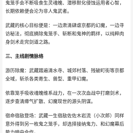
鬼笼手会不断吸食生灵魂魄、潜移默化侵蚀运用者心智，
长期依赖便会沦为非人鬼武者。
武藏的核心目标便是：一边肃清肆虐京都的幻魔，一边寻
访秘法，彻底摘除鬼笼手、斩断和鬼神的羁绊，以纯粹肉
身剑术走完剑道之路。
三、主线剧情脉络
游历除魔：武藏踏遍清水寺、城郊村落、残破町街等京都
全域，斩杀各类寄生、兽型、重甲幻魔。
依靠笼手吸收魂魄维系战力，在一次次血战中打磨剑术，
逐步查清瘴气扩散、幻魔现世的源头阴谋。
宿命宿敌登场：武藏一生宿敌佐佐木岩流（小次郎）同样
意外得到另一枚鬼之笼手，却选择接纳鬼力、和幻魔幕后
势力暗中合作。