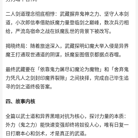
二人剑道理念彻底相悖：武藏摒弃鬼神之力、坚守人本剑
道，小次郎信奉借助妖魔力量登临剑之巅峰，数次兵刃相
给，严流岛宿命之战在妖魔乱世的背景下被改写。
揭晓终局：随着旅途深入，武藏探明幻魔大举入侵是异界
魔王打通现世通道的阴谋，妖魔妄图借京都据点吞噬。
最终武藏要在「依靠鬼力屠尽幻魔沦为魔物」和「舍弃鬼
力凭凡人之剑封印魔界裂隙」之间抉择，完成自己毕生追
寻的剑之道终极答案。
四、故事内核
全篇以武士道和异界黑暗对抗为核心，探讨力量的本质：
外力（鬼之力）能快速变强却终将奴役人心，唯有日复一
日打磨本心和剑术，才是真正的武道。