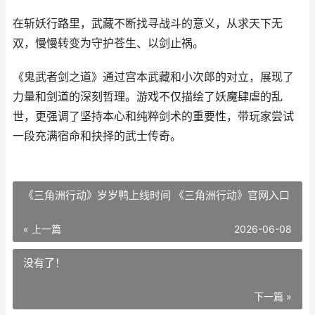
在斩妖行路里，武藏不断找寻战斗的意义，从求天下无
双，慢慢转变为守护苍生、以剑止祸。
《鬼武者剑之道》通过宫本武藏和小次郎的对立，展现了
力量和剑道的深刻哲理。游戏不仅描绘了妖魔肆虐的乱
世，更强调了坚持本心和纯粹剑术的重要性，带玩家尝试
一段充满宿命和抉择的武士传奇。
《三角洲行动》岁岁鸭上线时间 《三角洲行动》官网入口
« 上一篇
2026-06-08
没有了！
下一篇 »