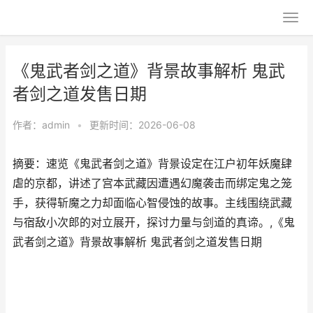
《鬼武者剑之道》背景故事解析 鬼武
者剑之道发售日期
作者：
admin
•
更新时间：2026-06-08
摘要：速览《鬼武者剑之道》背景设定在江户初年妖魔肆
虐的京都，讲述了宫本武藏因遭遇幻魔袭击而绑定鬼之笼
手，获得斩魔之力却面临心智侵蚀的故事。主线围绕武藏
与宿敌小次郎的对立展开，探讨力量与剑道的真谛。,《鬼
武者剑之道》背景故事解析 鬼武者剑之道发售日期