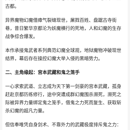
古都。
异界魔物幻魔借瘴气裂缝现世，屠戮百姓、盘踞古寺街
巷，昔日繁华京都沦为妖魔横行的死地，人和幻魔的生存
战争综合爆发。
本作承接鬼武者系列典范幻魔全球观，地狱魔物冲破现世
结界，幕后存在操控幻魔大举入侵的黑暗势力。
二、主角缘起：宫本武藏和鬼之笼手
一心求索武道、立志成为天下第一剑豪的宫本武藏，孤身
赶赴京都历练修行，途中突遭成群幻魔围杀濒死，濒死之
际被异界力量绑定鬼之笼手，借鬼之力死而复生、获取斩
杀幻魔的超凡力量。
但信奉唯凭自身剑术、不靠外力的武藏极度排斥鬼之力：