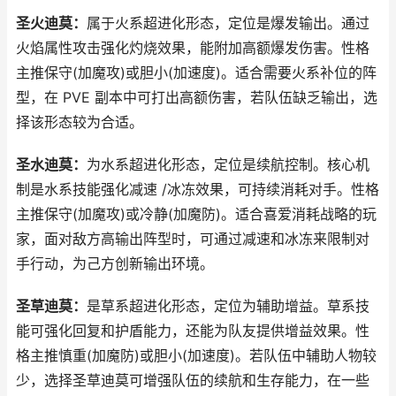
圣火迪莫：
属于火系超进化形态，定位是爆发输出。通过
火焰属性攻击强化灼烧效果，能附加高额爆发伤害。性格
主推保守(加魔攻)或胆小(加速度)。适合需要火系补位的阵
型，在 PVE 副本中可打出高额伤害，若队伍缺乏输出，选
择该形态较为合适。
圣水迪莫：
为水系超进化形态，定位是续航控制。核心机
制是水系技能强化减速 /冰冻效果，可持续消耗对手。性格
主推保守(加魔攻)或冷静(加魔防)。适合喜爱消耗战略的玩
家，面对敌方高输出阵型时，可通过减速和冰冻来限制对
手行动，为己方创新输出环境。
圣草迪莫：
是草系超进化形态，定位为辅助增益。草系技
能可强化回复和护盾能力，还能为队友提供增益效果。性
格主推慎重(加魔防)或胆小(加速度)。若队伍中辅助人物较
少，选择圣草迪莫可增强队伍的续航和生存能力，在一些