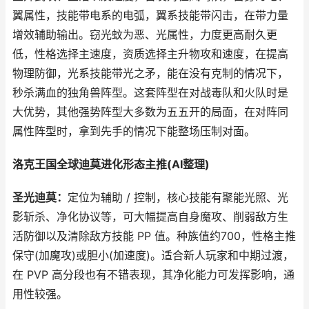
翼属性，技能带电系的电弧，翼系技能带闪击，在带力量
增效辅助输出。窃光蚊为恶、光属性，力度更高耐久更
低，性格选择主速度，资质选择主升物攻和速度，在提高
物理防御，光系技能带光之矛，能在没有克制的情况下，
秒杀满血的独角兽阵型。这套阵型在对战毒队和火队时是
大优势，其他强势阵型大多数为五五开的局面，在对阵同
属性阵型时，拿到先手的情况下能整场压制对面。
洛克王国全球迪莫进化形态主推(AI整理)
圣光迪莫：
定位为辅助 / 控制，核心技能有聚能光照、光
影斩杀、净化协议等，可大幅提高自身魔攻、削弱敌方生
活防御以及清除敌方技能 PP 值。种族值约700，性格主推
保守(加魔攻)或胆小(加速度)。适合新人玩家和中期过渡，
在 PVP 高分段也有不错表现，其净化能力可发挥影响，通
用性较强。