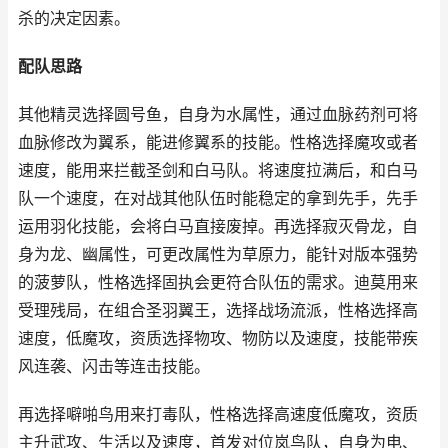
杀的决定因素。
配队思路
其他精灵选择圆号鱼，自身为水属性，通过血脉药剂可将
血脉修改为翼系，能进修翼系的技能。性格选择魔攻或者
速度，能用来拦截圣剑和白马队。将速度拉满后，和白马
队一个速度，在对战其他队伍时能稳定的拿到先手，先手
运用羽化技能，会将白马直接废掉。再选择寂灭骨龙，自
身为龙、幽属性，可更改属性为草原力，能针对版本强势
的菠萝队，性格选择固执会更符合队伍的需求。迪莫用来
受理残局，在组合圣羽翼王，选择战场流派，性格选择高
速度，低魔攻，资质选择物攻、物防以及速度，技能带疾
风连袭、闪击等连击技能。
再选择噼啪鸟用来打毒队，性格选择高速度低魔攻，资质
主升武攻、生活以及速度，首发对位岚鸟队，自身为电、